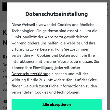
Datenschutzeinstellung
eKVV
Diese Webseite verwendet Cookies und ähnliche
Kalenderintegration und
Technologien. Einige davon sind essentiell, um die
Funktionalität der Website zu gewährleisten,
Newsfeeds
während andere uns helfen, die Website und Ihre
Erfahrung zu verbessern. Falls Sie zustimmen,
Kalenderintegration
verwenden wir Cookies und Daten auch, um Ihre
Interaktionen mit unserer Webseite zu messen. Sie
Das eKVV bietet Ihnen die Möglichkeit,
können Ihre Einwilligung jederzeit unter
Veranstaltungstermine in eine Vielzahl von
Datenschutzerklärung
einsehen und mit der
Kalenderanwendungen einzubinden. Auf diese Weise können
Wirkung für die Zukunft widerrufen. Auf der Seite
Sie einen gemeinsamen Überblick über Ihre privaten und
finden Sie auch zusätzliche Informationen zu den
studienbezogenen Termine erhalten.
verwendeten Cookies und Technologien.
Näheres zu Vorteilen und Funktionsweise der
Alle akzeptieren
Kalenderintegration können Sie auf unserer
Hilfeseite
lesen.