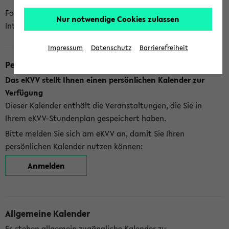
Folgende Kalender bietet Ihnen das eKVV derzeit zur
Nur notwendige Cookies zulassen
Integration an:
Impressum
Datenschutz
Barrierefreiheit
Persönlicher Kalender
Das eKVV stellt Ihnen einen persönlichen Kalender zur
Verfügung
Dieser Kalender enthält die Veranstaltungen, die Sie in
Ihrem eKVV-Stundenplan gespeichert haben.
Bitte melden Sie sich am eKVV an, damit Sie Ihren
persönlichen Kalender nutzen können:
Anmelden
Allgemeine Kalender
Es stehen allgemein zugängliche Kalender zu