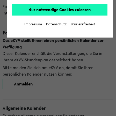
Folgende Kalender bietet Ihnen das eKVV derzeit zur
Nur notwendige Cookies zulassen
Integration an:
Impressum
Datenschutz
Barrierefreiheit
Persönlicher Kalender
Das eKVV stellt Ihnen einen persönlichen Kalender zur
Verfügung
Dieser Kalender enthält die Veranstaltungen, die Sie in
Ihrem eKVV-Stundenplan gespeichert haben.
Bitte melden Sie sich am eKVV an, damit Sie Ihren
persönlichen Kalender nutzen können:
Anmelden
Allgemeine Kalender
Es stehen allgemein zugängliche Kalender zu