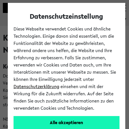
Datenschutzeinstellung
eKVV
Diese Webseite verwendet Cookies und ähnliche
Kalenderintegration und
Technologien. Einige davon sind essentiell, um die
Funktionalität der Website zu gewährleisten,
Newsfeeds
während andere uns helfen, die Website und Ihre
Erfahrung zu verbessern. Falls Sie zustimmen,
Kalenderintegration
verwenden wir Cookies und Daten auch, um Ihre
Interaktionen mit unserer Webseite zu messen. Sie
Das eKVV bietet Ihnen die Möglichkeit,
können Ihre Einwilligung jederzeit unter
Veranstaltungstermine in eine Vielzahl von
Datenschutzerklärung
einsehen und mit der
Kalenderanwendungen einzubinden. Auf diese Weise können
Wirkung für die Zukunft widerrufen. Auf der Seite
Sie einen gemeinsamen Überblick über Ihre privaten und
finden Sie auch zusätzliche Informationen zu den
studienbezogenen Termine erhalten.
verwendeten Cookies und Technologien.
Näheres zu Vorteilen und Funktionsweise der
Alle akzeptieren
Kalenderintegration können Sie auf unserer
Hilfeseite
lesen.