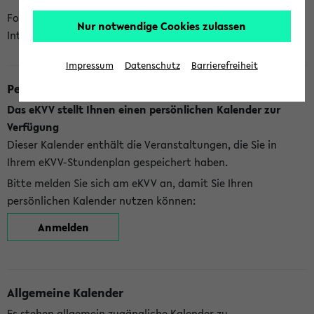
Folgende Kalender bietet Ihnen das eKVV derzeit zur
Nur notwendige Cookies zulassen
Integration an:
Impressum
Datenschutz
Barrierefreiheit
Persönlicher Kalender
Das eKVV stellt Ihnen einen persönlichen Kalender zur
Verfügung
Dieser Kalender enthält die Veranstaltungen, die Sie in
Ihrem eKVV-Stundenplan gespeichert haben.
Bitte melden Sie sich am eKVV an, damit Sie Ihren
persönlichen Kalender nutzen können:
Anmelden
Allgemeine Kalender
Es stehen allgemein zugängliche Kalender zu