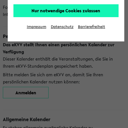
Folgende Kalender bietet Ihnen das eKVV derzeit zur
Nur notwendige Cookies zulassen
Integration an:
Impressum
Datenschutz
Barrierefreiheit
Persönlicher Kalender
Das eKVV stellt Ihnen einen persönlichen Kalender zur
Verfügung
Dieser Kalender enthält die Veranstaltungen, die Sie in
Ihrem eKVV-Stundenplan gespeichert haben.
Bitte melden Sie sich am eKVV an, damit Sie Ihren
persönlichen Kalender nutzen können:
Anmelden
Allgemeine Kalender
Es stehen allgemein zugängliche Kalender zu