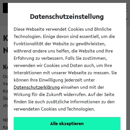
Datenschutzeinstellung
eKVV
Diese Webseite verwendet Cookies und ähnliche
Kalenderintegration und
Technologien. Einige davon sind essentiell, um die
Funktionalität der Website zu gewährleisten,
Newsfeeds
während andere uns helfen, die Website und Ihre
Erfahrung zu verbessern. Falls Sie zustimmen,
Kalenderintegration
verwenden wir Cookies und Daten auch, um Ihre
Interaktionen mit unserer Webseite zu messen. Sie
Das eKVV bietet Ihnen die Möglichkeit,
können Ihre Einwilligung jederzeit unter
Veranstaltungstermine in eine Vielzahl von
Datenschutzerklärung
einsehen und mit der
Kalenderanwendungen einzubinden. Auf diese Weise können
Wirkung für die Zukunft widerrufen. Auf der Seite
Sie einen gemeinsamen Überblick über Ihre privaten und
finden Sie auch zusätzliche Informationen zu den
studienbezogenen Termine erhalten.
verwendeten Cookies und Technologien.
Näheres zu Vorteilen und Funktionsweise der
Alle akzeptieren
Kalenderintegration können Sie auf unserer
Hilfeseite
lesen.