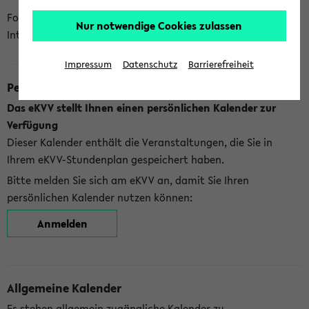
Folgende Kalender bietet Ihnen das eKVV derzeit zur
Nur notwendige Cookies zulassen
Integration an:
Impressum
Datenschutz
Barrierefreiheit
Persönlicher Kalender
Das eKVV stellt Ihnen einen persönlichen Kalender zur
Verfügung
Dieser Kalender enthält die Veranstaltungen, die Sie in
Ihrem eKVV-Stundenplan gespeichert haben.
Bitte melden Sie sich am eKVV an, damit Sie Ihren
persönlichen Kalender nutzen können:
Anmelden
Allgemeine Kalender
Es stehen allgemein zugängliche Kalender zu