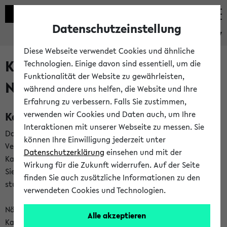
Datenschutzeinstellung
eKVV
Diese Webseite verwendet Cookies und ähnliche
Kalenderintegration und
Technologien. Einige davon sind essentiell, um die
Funktionalität der Website zu gewährleisten,
Newsfeeds
während andere uns helfen, die Website und Ihre
Erfahrung zu verbessern. Falls Sie zustimmen,
Kalenderintegration
verwenden wir Cookies und Daten auch, um Ihre
Interaktionen mit unserer Webseite zu messen. Sie
Das eKVV bietet Ihnen die Möglichkeit,
können Ihre Einwilligung jederzeit unter
Veranstaltungstermine in eine Vielzahl von
Datenschutzerklärung
einsehen und mit der
Kalenderanwendungen einzubinden. Auf diese Weise können
Wirkung für die Zukunft widerrufen. Auf der Seite
Sie einen gemeinsamen Überblick über Ihre privaten und
finden Sie auch zusätzliche Informationen zu den
studienbezogenen Termine erhalten.
verwendeten Cookies und Technologien.
Näheres zu Vorteilen und Funktionsweise der
Alle akzeptieren
Kalenderintegration können Sie auf unserer
Hilfeseite
lesen.