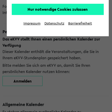
Folgende Kalender bietet Ihnen das eKVV derzeit zur
Nur notwendige Cookies zulassen
Integration an:
Impressum
Datenschutz
Barrierefreiheit
Persönlicher Kalender
Das eKVV stellt Ihnen einen persönlichen Kalender zur
Verfügung
Dieser Kalender enthält die Veranstaltungen, die Sie in
Ihrem eKVV-Stundenplan gespeichert haben.
Bitte melden Sie sich am eKVV an, damit Sie Ihren
persönlichen Kalender nutzen können:
Anmelden
Allgemeine Kalender
Es stehen allgemein zugängliche Kalender zu