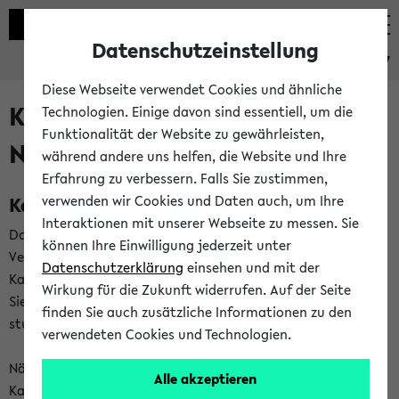
Datenschutzeinstellung
eKVV
Diese Webseite verwendet Cookies und ähnliche
Kalenderintegration und
Technologien. Einige davon sind essentiell, um die
Funktionalität der Website zu gewährleisten,
Newsfeeds
während andere uns helfen, die Website und Ihre
Erfahrung zu verbessern. Falls Sie zustimmen,
Kalenderintegration
verwenden wir Cookies und Daten auch, um Ihre
Interaktionen mit unserer Webseite zu messen. Sie
Das eKVV bietet Ihnen die Möglichkeit,
können Ihre Einwilligung jederzeit unter
Veranstaltungstermine in eine Vielzahl von
Datenschutzerklärung
einsehen und mit der
Kalenderanwendungen einzubinden. Auf diese Weise können
Wirkung für die Zukunft widerrufen. Auf der Seite
Sie einen gemeinsamen Überblick über Ihre privaten und
finden Sie auch zusätzliche Informationen zu den
studienbezogenen Termine erhalten.
verwendeten Cookies und Technologien.
Näheres zu Vorteilen und Funktionsweise der
Alle akzeptieren
Kalenderintegration können Sie auf unserer
Hilfeseite
lesen.