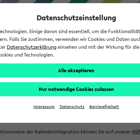
Datenschutzeinstellung
chnologien. Einige davon sind essentiell, um die Funktionalit
sern. Falls Sie zustimmen, verwenden wir Cookies und Daten auc
nter
Datenschutzerklärung
einsehen und mit der Wirkung für die 
ookies und Technologien.
Studium
Lehre
International
Alle akzeptieren
gration und Newsfeeds
Nur notwendige Cookies zulassen
ion
Impressum
Datenschutz
Barrierefreiheit
glichkeit, Veranstaltungstermine in eine Vielzahl von Kalende
Ihre privaten und studienbezogenen Termine erhalten.
ktionsweise der Kalenderintegration können Sie auf unserer
Hil