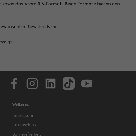
at sowie das Atom 0.3-Format. Beide Formate bieten den
 gewünschten Newsfeeds ein.
ezeigt.
Facebook
Instagram
LinkedIn
TikTok
Youtube
Weiteres
Impressum
Datenschutz
Barrierefreiheit