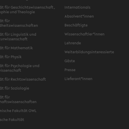
ät für Geschichtswissenschaft,
Internationals
ophie und Theologie
Absolvent*innen
ät für
Beschäftigte
dheitswissenschaften
Wissenschaftler*innen
ät für Linguistik und
turwissenschaft
Lehrende
ät für Mathematik
Weiterbildungsinteressierte
ät für Physik
Gäste
ät für Psychologie und
Presse
issenschaft
Lieferant*innen
ät für Rechtswissenschaft
ät für Soziologie
ät für
haftswissenschaften
nische Fakultät OWL
sche Fakultät