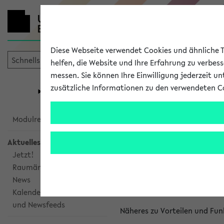
Diese Webseite verwendet Cookies und ähnliche Te
helfen, die Website und Ihre Erfahrung zu verbes
messen. Sie können Ihre Einwilligung jederzeit u
mein
Start
eKVV
zusätzliche Informationen zu den verwendeten C
Universität
Forschung
Studiengangsauswahl
Kalenderinte
Modulrecherche
Aktuelles
Kalenderintegrat
Jetzt!
Raumänderungen
Das eKVV bietet Ihnen die Mö
News
gemeinsamen Überblick über 
Kalenderintegration
und Newsfeeds
Näheres zu Vorteilen und Fun