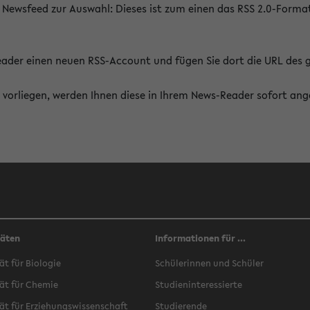
 Newsfeed zur Auswahl: Dieses ist zum einen das RSS 2.0-Form
Reader einen neuen RSS-Account und fügen Sie dort die URL des
vorliegen, werden Ihnen diese in Ihrem News-Reader sofort ang
täten
Informationen für ...
ät für Biologie
Schülerinnen und Schüler
ät für Chemie
Studieninteressierte
ät für Erziehungswissenschaft
Studierende