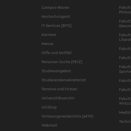
Campus-Bauen
Fakult
Philos
Hochschulsport
Fakult
IT-Services (BITS)
Gesun
Karriere
Fakult
Litera
Mensa
Fakult
Hilfe und Notfall
Fakult
Personen-Suche (PEVZ)
Fakult
Studienangebot
Sportw
Studierendensekretariat
Fakult
Termine und Fristen
Fakult
Universitätsarchiv
Fakult
Wirtsc
UniShop
Medizi
Vorlesungsverzeichnis (eKVV)
Techni
Webmail