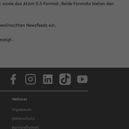
at sowie das Atom 0.3-Format. Beide Formate bieten den
 gewünschten Newsfeeds ein.
ezeigt.
Facebook
Instagram
LinkedIn
TikTok
Youtube
Weiteres
Impressum
Datenschutz
Barrierefreiheit