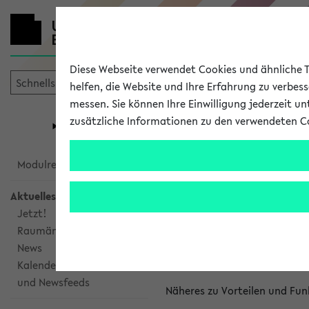
Diese Webseite verwendet Cookies und ähnliche Te
helfen, die Website und Ihre Erfahrung zu verbes
messen. Sie können Ihre Einwilligung jederzeit u
mein
Start
eKVV
zusätzliche Informationen zu den verwendeten C
Universität
Forschung
Studiengangsauswahl
Kalenderinte
Modulrecherche
Aktuelles
Kalenderintegrat
Jetzt!
Raumänderungen
Das eKVV bietet Ihnen die Mö
News
gemeinsamen Überblick über 
Kalenderintegration
und Newsfeeds
Näheres zu Vorteilen und Fun