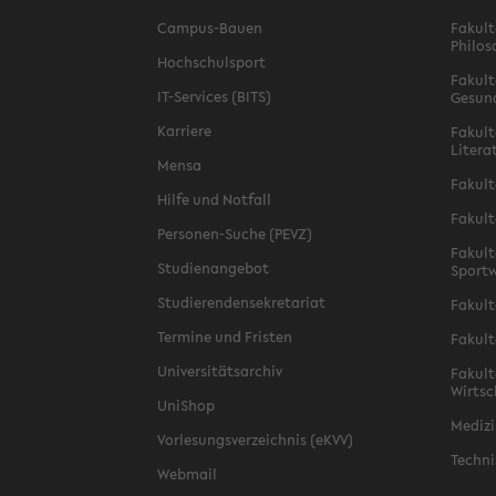
Campus-Bauen
Fakult
Philos
Hochschulsport
Fakult
IT-Services (BITS)
Gesun
Karriere
Fakult
Litera
Mensa
Fakult
Hilfe und Notfall
Fakult
Personen-Suche (PEVZ)
Fakult
Studienangebot
Sportw
Studierendensekretariat
Fakult
Termine und Fristen
Fakult
Universitätsarchiv
Fakult
Wirtsc
UniShop
Medizi
Vorlesungsverzeichnis (eKVV)
Techni
Webmail