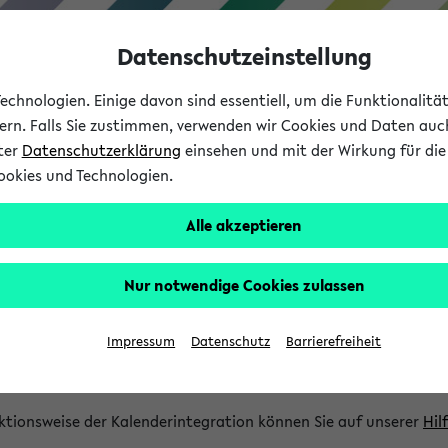
Datenschutzeinstellung
chnologien. Einige davon sind essentiell, um die Funktionalit
sern. Falls Sie zustimmen, verwenden wir Cookies und Daten auc
nter
Datenschutzerklärung
einsehen und mit der Wirkung für die 
ookies und Technologien.
Studium
Lehre
International
Alle akzeptieren
gration und Newsfeeds
Nur notwendige Cookies zulassen
ion
Impressum
Datenschutz
Barrierefreiheit
glichkeit, Veranstaltungstermine in eine Vielzahl von Kalende
Ihre privaten und studienbezogenen Termine erhalten.
ktionsweise der Kalenderintegration können Sie auf unserer
Hil