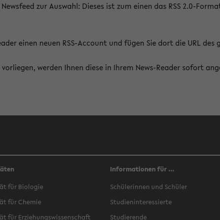
 Newsfeed zur Auswahl: Dieses ist zum einen das RSS 2.0-Form
Reader einen neuen RSS-Account und fügen Sie dort die URL des
vorliegen, werden Ihnen diese in Ihrem News-Reader sofort ang
täten
Informationen für ...
ät für Biologie
Schülerinnen und Schüler
ät für Chemie
Studieninteressierte
ät für Erziehungswissenschaft
Studierende