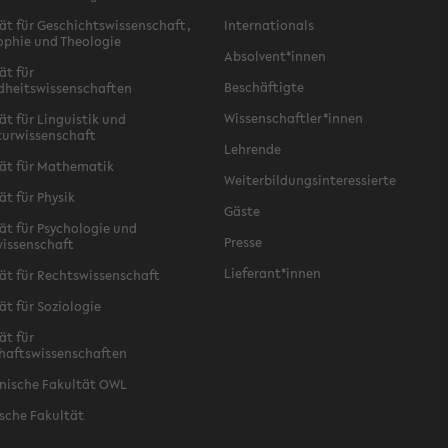
ät für Geschichtswissenschaft,
Internationals
ophie und Theologie
Absolvent*innen
ät für
Beschäftigte
dheitswissenschaften
Wissenschaftler*innen
ät für Linguistik und
turwissenschaft
Lehrende
ät für Mathematik
Weiterbildungsinteressierte
ät für Physik
Gäste
ät für Psychologie und
Presse
issenschaft
Lieferant*innen
ät für Rechtswissenschaft
ät für Soziologie
ät für
haftswissenschaften
nische Fakultät OWL
sche Fakultät