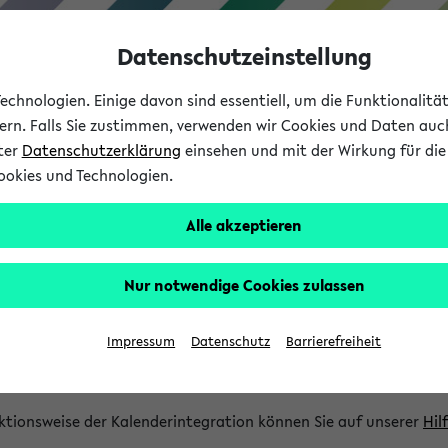
Datenschutzeinstellung
chnologien. Einige davon sind essentiell, um die Funktionalit
sern. Falls Sie zustimmen, verwenden wir Cookies und Daten auc
nter
Datenschutzerklärung
einsehen und mit der Wirkung für die 
ookies und Technologien.
Studium
Lehre
International
Alle akzeptieren
gration und Newsfeeds
Nur notwendige Cookies zulassen
ion
Impressum
Datenschutz
Barrierefreiheit
glichkeit, Veranstaltungstermine in eine Vielzahl von Kalende
Ihre privaten und studienbezogenen Termine erhalten.
ktionsweise der Kalenderintegration können Sie auf unserer
Hil