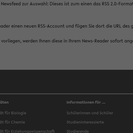
 Newsfeed zur Auswahl: Dieses ist zum einen das RSS 2.0-Form
Reader einen neuen RSS-Account und fügen Sie dort die URL des
vorliegen, werden Ihnen diese in Ihrem News-Reader sofort ang
täten
Informationen für ...
ät für Biologie
Schülerinnen und Schüler
ät für Chemie
Studieninteressierte
ät für Erziehungswissenschaft
Studierende