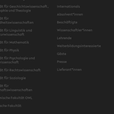
ät für Geschichtswissenschaft,
Internationals
ophie und Theologie
Absolvent*innen
ät für
Beschäftigte
dheitswissenschaften
Wissenschaftler*innen
ät für Linguistik und
turwissenschaft
Lehrende
ät für Mathematik
Weiterbildungsinteressierte
ät für Physik
Gäste
ät für Psychologie und
Presse
issenschaft
Lieferant*innen
ät für Rechtswissenschaft
ät für Soziologie
ät für
haftswissenschaften
nische Fakultät OWL
sche Fakultät