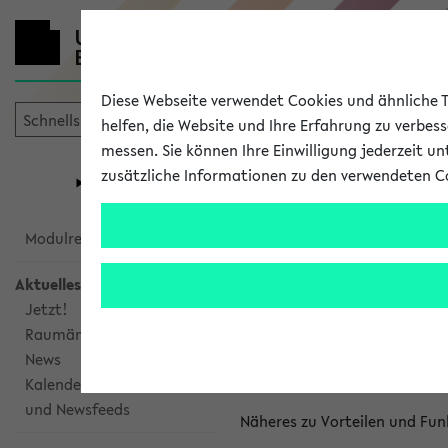
Diese Webseite verwendet Cookies und ähnliche Te
helfen, die Website und Ihre Erfahrung zu verbes
messen. Sie können Ihre Einwilligung jederzeit u
mein
Start
eKVV
zusätzliche Informationen zu den verwendeten C
Universität
Forschung
Studiengangsauswahl
Kalenderinte
Modulrecherche
Aktuelles
Kalenderintegrat
Jetzt!
Raumänderungen
Das eKVV bietet Ihnen die Mö
News
gemeinsamen Überblick über 
Kalenderintegration
und Newsfeeds
Näheres zu Vorteilen und Fun