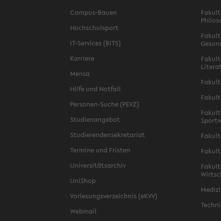
Campus-Bauen
Fakult
Philos
Hochschulsport
Fakult
IT-Services (BITS)
Gesun
Karriere
Fakult
Litera
Mensa
Fakult
Hilfe und Notfall
Fakult
Personen-Suche (PEVZ)
Fakult
Studienangebot
Sportw
Studierendensekretariat
Fakult
Termine und Fristen
Fakult
Universitätsarchiv
Fakult
Wirtsc
UniShop
Medizi
Vorlesungsverzeichnis (eKVV)
Techni
Webmail