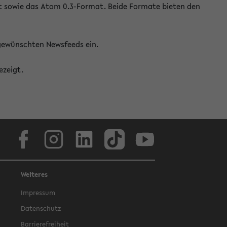
at sowie das Atom 0.3-Format. Beide Formate bieten den
 gewünschten Newsfeeds ein.
ezeigt.
Facebook
Instagram
LinkedIn
TikTok
Youtube
Weiteres
Impressum
Datenschutz
Barrierefreiheit