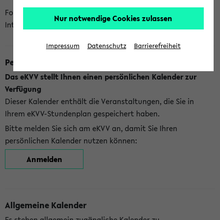
Folgende Kalender bietet Ihnen das eKVV derzeit zur
Nur notwendige Cookies zulassen
Integration an:
Impressum
Datenschutz
Barrierefreiheit
Persönlicher Kalender
Das eKVV stellt Ihnen einen persönlichen Kalender zur
Verfügung
Dieser Kalender enthält die Veranstaltungen, die Sie in
Ihrem eKVV-Stundenplan gespeichert haben.
Bitte melden Sie sich am eKVV an, damit Sie Ihren
persönlichen Kalender nutzen können:
Anmelden
Allgemeine Kalender
Es stehen allgemein zugängliche Kalender zu