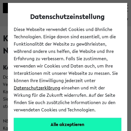
Datenschutzeinstellung
eKVV
Diese Webseite verwendet Cookies und ähnliche
Kalenderintegration und
Technologien. Einige davon sind essentiell, um die
Funktionalität der Website zu gewährleisten,
Newsfeeds
während andere uns helfen, die Website und Ihre
Erfahrung zu verbessern. Falls Sie zustimmen,
Kalenderintegration
verwenden wir Cookies und Daten auch, um Ihre
Interaktionen mit unserer Webseite zu messen. Sie
Das eKVV bietet Ihnen die Möglichkeit,
können Ihre Einwilligung jederzeit unter
Veranstaltungstermine in eine Vielzahl von
Datenschutzerklärung
einsehen und mit der
Kalenderanwendungen einzubinden. Auf diese Weise können
Wirkung für die Zukunft widerrufen. Auf der Seite
Sie einen gemeinsamen Überblick über Ihre privaten und
finden Sie auch zusätzliche Informationen zu den
studienbezogenen Termine erhalten.
verwendeten Cookies und Technologien.
Näheres zu Vorteilen und Funktionsweise der
Alle akzeptieren
Kalenderintegration können Sie auf unserer
Hilfeseite
lesen.