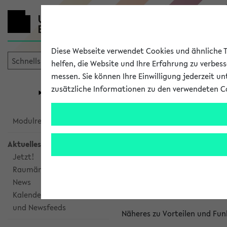
Diese Webseite verwendet Cookies und ähnliche Te
helfen, die Website und Ihre Erfahrung zu verbes
messen. Sie können Ihre Einwilligung jederzeit u
mein
Start
eKVV
zusätzliche Informationen zu den verwendeten C
Universität
Forschung
Studiengangsauswahl
Kalenderinte
Modulrecherche
Aktuelles
Kalenderintegrat
Jetzt!
Raumänderungen
Das eKVV bietet Ihnen die Mö
News
gemeinsamen Überblick über 
Kalenderintegration
und Newsfeeds
Näheres zu Vorteilen und Fun