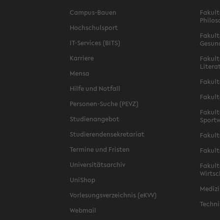
Campus-Bauen
Fakult
Philos
Hochschulsport
Fakult
IT-Services (BITS)
Gesun
Karriere
Fakult
Litera
Mensa
Fakult
Hilfe und Notfall
Fakult
Personen-Suche (PEVZ)
Fakult
Studienangebot
Sportw
Studierendensekretariat
Fakult
Termine und Fristen
Fakult
Universitätsarchiv
Fakult
Wirtsc
UniShop
Medizi
Vorlesungsverzeichnis (eKVV)
Techni
Webmail