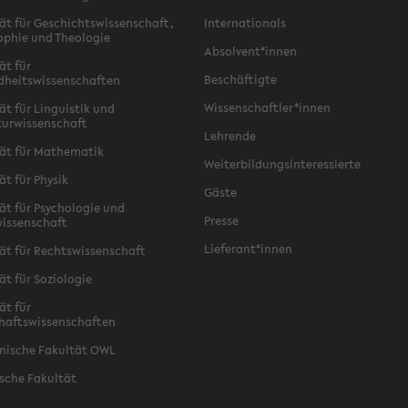
ät für Geschichtswissenschaft,
Internationals
ophie und Theologie
Absolvent*innen
ät für
Beschäftigte
dheitswissenschaften
Wissenschaftler*innen
ät für Linguistik und
turwissenschaft
Lehrende
ät für Mathematik
Weiterbildungsinteressierte
ät für Physik
Gäste
ät für Psychologie und
Presse
issenschaft
Lieferant*innen
ät für Rechtswissenschaft
ät für Soziologie
ät für
haftswissenschaften
nische Fakultät OWL
sche Fakultät