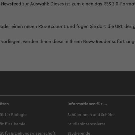
 Newsfeed zur Auswahl: Dieses ist zum einen das RSS 2.0-Form
Reader einen neuen RSS-Account und fügen Sie dort die URL des
vorliegen, werden Ihnen diese in Ihrem News-Reader sofort ang
täten
Informationen für ...
ät für Biologie
Schülerinnen und Schüler
ät für Chemie
Studieninteressierte
ät für Erziehungswissenschaft
Studierende