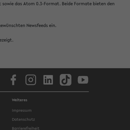
at sowie das Atom 0.3-Format. Beide Formate bieten den
 gewünschten Newsfeeds ein.
ezeigt.
Facebook
Instagram
LinkedIn
TikTok
Youtube
Weiteres
Impressum
Datenschutz
Barrierefreiheit