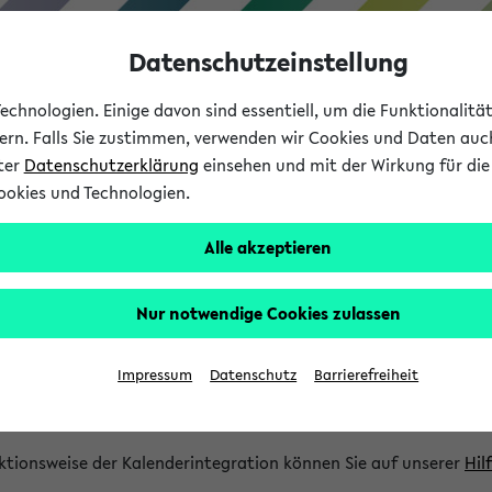
Datenschutzeinstellung
chnologien. Einige davon sind essentiell, um die Funktionalit
sern. Falls Sie zustimmen, verwenden wir Cookies und Daten auc
nter
Datenschutzerklärung
einsehen und mit der Wirkung für die 
ookies und Technologien.
Studium
Lehre
International
Alle akzeptieren
gration und Newsfeeds
Nur notwendige Cookies zulassen
ion
Impressum
Datenschutz
Barrierefreiheit
glichkeit, Veranstaltungstermine in eine Vielzahl von Kalende
Ihre privaten und studienbezogenen Termine erhalten.
ktionsweise der Kalenderintegration können Sie auf unserer
Hil