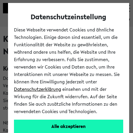
Datenschutzeinstellung
eKVV
Diese Webseite verwendet Cookies und ähnliche
Kalenderintegration und
Technologien. Einige davon sind essentiell, um die
Funktionalität der Website zu gewährleisten,
Newsfeeds
während andere uns helfen, die Website und Ihre
Erfahrung zu verbessern. Falls Sie zustimmen,
Kalenderintegration
verwenden wir Cookies und Daten auch, um Ihre
Interaktionen mit unserer Webseite zu messen. Sie
Das eKVV bietet Ihnen die Möglichkeit,
können Ihre Einwilligung jederzeit unter
Veranstaltungstermine in eine Vielzahl von
Datenschutzerklärung
einsehen und mit der
Kalenderanwendungen einzubinden. Auf diese Weise können
Wirkung für die Zukunft widerrufen. Auf der Seite
Sie einen gemeinsamen Überblick über Ihre privaten und
finden Sie auch zusätzliche Informationen zu den
studienbezogenen Termine erhalten.
verwendeten Cookies und Technologien.
Näheres zu Vorteilen und Funktionsweise der
Alle akzeptieren
Kalenderintegration können Sie auf unserer
Hilfeseite
lesen.