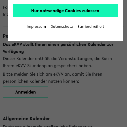
Folgende Kalender bietet Ihnen das eKVV derzeit zur
Nur notwendige Cookies zulassen
Integration an:
Impressum
Datenschutz
Barrierefreiheit
Persönlicher Kalender
Das eKVV stellt Ihnen einen persönlichen Kalender zur
Verfügung
Dieser Kalender enthält die Veranstaltungen, die Sie in
Ihrem eKVV-Stundenplan gespeichert haben.
Bitte melden Sie sich am eKVV an, damit Sie Ihren
persönlichen Kalender nutzen können:
Anmelden
Allgemeine Kalender
Es stehen allgemein zugängliche Kalender zu