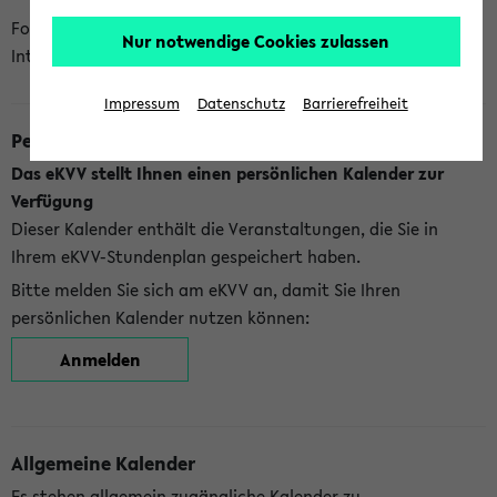
Folgende Kalender bietet Ihnen das eKVV derzeit zur
Nur notwendige Cookies zulassen
Integration an:
Impressum
Datenschutz
Barrierefreiheit
Persönlicher Kalender
Das eKVV stellt Ihnen einen persönlichen Kalender zur
Verfügung
Dieser Kalender enthält die Veranstaltungen, die Sie in
Ihrem eKVV-Stundenplan gespeichert haben.
Bitte melden Sie sich am eKVV an, damit Sie Ihren
persönlichen Kalender nutzen können:
Anmelden
Allgemeine Kalender
Es stehen allgemein zugängliche Kalender zu