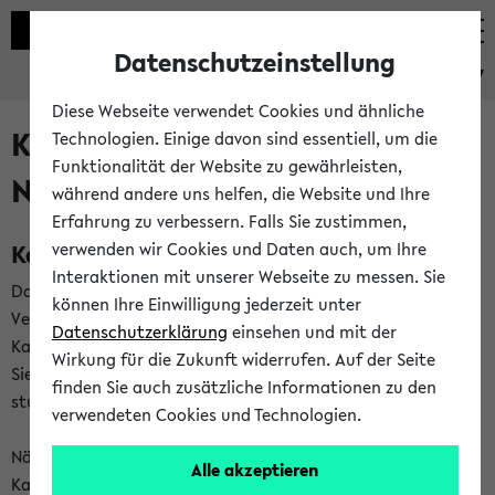
Datenschutzeinstellung
eKVV
Diese Webseite verwendet Cookies und ähnliche
Kalenderintegration und
Technologien. Einige davon sind essentiell, um die
Funktionalität der Website zu gewährleisten,
Newsfeeds
während andere uns helfen, die Website und Ihre
Erfahrung zu verbessern. Falls Sie zustimmen,
Kalenderintegration
verwenden wir Cookies und Daten auch, um Ihre
Interaktionen mit unserer Webseite zu messen. Sie
Das eKVV bietet Ihnen die Möglichkeit,
können Ihre Einwilligung jederzeit unter
Veranstaltungstermine in eine Vielzahl von
Datenschutzerklärung
einsehen und mit der
Kalenderanwendungen einzubinden. Auf diese Weise können
Wirkung für die Zukunft widerrufen. Auf der Seite
Sie einen gemeinsamen Überblick über Ihre privaten und
finden Sie auch zusätzliche Informationen zu den
studienbezogenen Termine erhalten.
verwendeten Cookies und Technologien.
Näheres zu Vorteilen und Funktionsweise der
Alle akzeptieren
Kalenderintegration können Sie auf unserer
Hilfeseite
lesen.