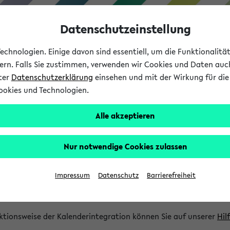
Datenschutzeinstellung
chnologien. Einige davon sind essentiell, um die Funktionalit
sern. Falls Sie zustimmen, verwenden wir Cookies und Daten auc
nter
Datenschutzerklärung
einsehen und mit der Wirkung für die 
ookies und Technologien.
Studium
Lehre
International
Alle akzeptieren
gration und Newsfeeds
Nur notwendige Cookies zulassen
ion
Impressum
Datenschutz
Barrierefreiheit
glichkeit, Veranstaltungstermine in eine Vielzahl von Kalende
Ihre privaten und studienbezogenen Termine erhalten.
ktionsweise der Kalenderintegration können Sie auf unserer
Hil