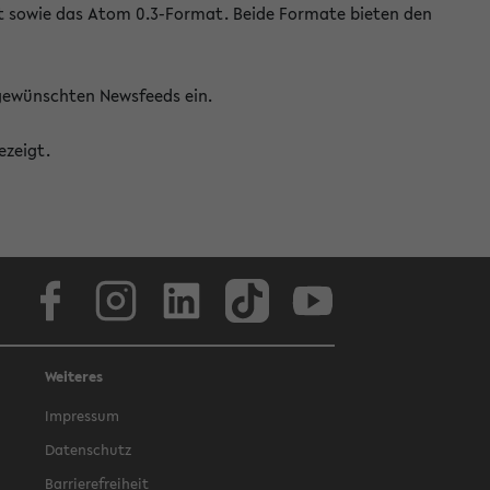
at sowie das Atom 0.3-Format. Beide Formate bieten den
 gewünschten Newsfeeds ein.
ezeigt.
Facebook
Instagram
LinkedIn
TikTok
Youtube
Weiteres
Impressum
Datenschutz
Barrierefreiheit