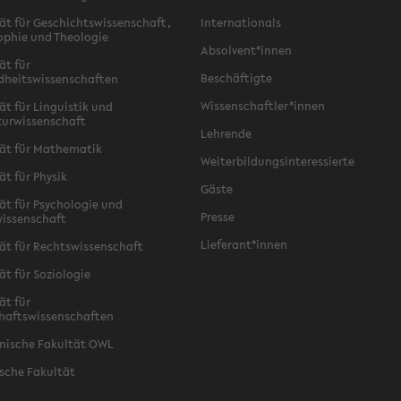
ät für Geschichtswissenschaft,
Internationals
ophie und Theologie
Absolvent*innen
ät für
Beschäftigte
dheitswissenschaften
Wissenschaftler*innen
ät für Linguistik und
turwissenschaft
Lehrende
ät für Mathematik
Weiterbildungsinteressierte
ät für Physik
Gäste
ät für Psychologie und
Presse
issenschaft
Lieferant*innen
ät für Rechtswissenschaft
ät für Soziologie
ät für
haftswissenschaften
nische Fakultät OWL
sche Fakultät