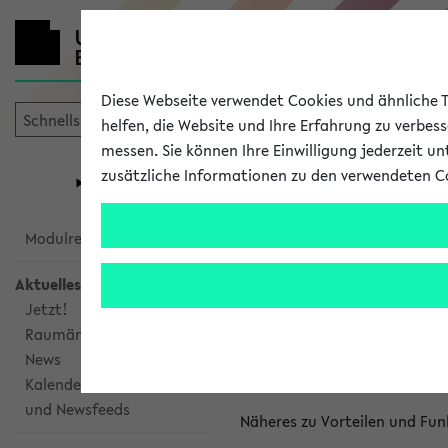
Diese Webseite verwendet Cookies und ähnliche Te
helfen, die Website und Ihre Erfahrung zu verbes
messen. Sie können Ihre Einwilligung jederzeit u
mein
Start
eKVV
zusätzliche Informationen zu den verwendeten C
Universität
Forschung
Studiengangsauswahl
Kalenderinte
Modulrecherche
Aktuelles
Kalenderintegrat
Jetzt!
Raumänderungen
Das eKVV bietet Ihnen die Mö
News
gemeinsamen Überblick über 
Kalenderintegration
und Newsfeeds
Näheres zu Vorteilen und Fun