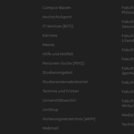
Campus-Bauen
Fakult
Philos
Hochschulsport
Fakult
IT-Services (BITS)
Gesun
Karriere
Fakult
Litera
Mensa
Fakult
Hilfe und Notfall
Fakult
Personen-Suche (PEVZ)
Fakult
Studienangebot
Sportw
Studierendensekretariat
Fakult
Termine und Fristen
Fakult
Universitätsarchiv
Fakult
Wirtsc
UniShop
Medizi
Vorlesungsverzeichnis (eKVV)
Techni
Webmail