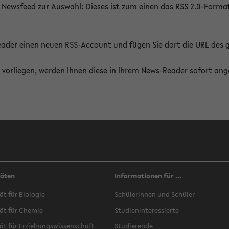
 Newsfeed zur Auswahl: Dieses ist zum einen das RSS 2.0-Form
Reader einen neuen RSS-Account und fügen Sie dort die URL des
vorliegen, werden Ihnen diese in Ihrem News-Reader sofort ang
täten
Informationen für ...
ät für Biologie
Schülerinnen und Schüler
ät für Chemie
Studieninteressierte
ät für Erziehungswissenschaft
Studierende