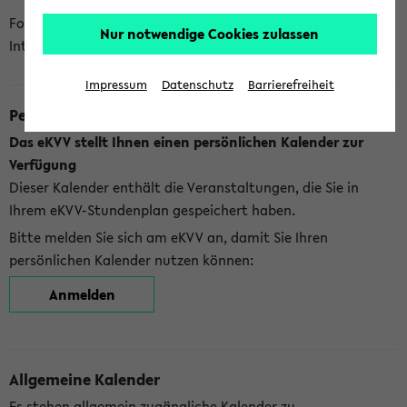
Folgende Kalender bietet Ihnen das eKVV derzeit zur
Nur notwendige Cookies zulassen
Integration an:
Impressum
Datenschutz
Barrierefreiheit
Persönlicher Kalender
Das eKVV stellt Ihnen einen persönlichen Kalender zur
Verfügung
Dieser Kalender enthält die Veranstaltungen, die Sie in
Ihrem eKVV-Stundenplan gespeichert haben.
Bitte melden Sie sich am eKVV an, damit Sie Ihren
persönlichen Kalender nutzen können:
Anmelden
Allgemeine Kalender
Es stehen allgemein zugängliche Kalender zu