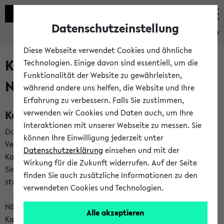
Datenschutzeinstellung
eKVV
Diese Webseite verwendet Cookies und ähnliche
Kalenderintegration und
Technologien. Einige davon sind essentiell, um die
Funktionalität der Website zu gewährleisten,
Newsfeeds
während andere uns helfen, die Website und Ihre
Erfahrung zu verbessern. Falls Sie zustimmen,
Kalenderintegration
verwenden wir Cookies und Daten auch, um Ihre
Interaktionen mit unserer Webseite zu messen. Sie
Das eKVV bietet Ihnen die Möglichkeit,
können Ihre Einwilligung jederzeit unter
Veranstaltungstermine in eine Vielzahl von
Datenschutzerklärung
einsehen und mit der
Kalenderanwendungen einzubinden. Auf diese Weise können
Wirkung für die Zukunft widerrufen. Auf der Seite
Sie einen gemeinsamen Überblick über Ihre privaten und
finden Sie auch zusätzliche Informationen zu den
studienbezogenen Termine erhalten.
verwendeten Cookies und Technologien.
Näheres zu Vorteilen und Funktionsweise der
Alle akzeptieren
Kalenderintegration können Sie auf unserer
Hilfeseite
lesen.