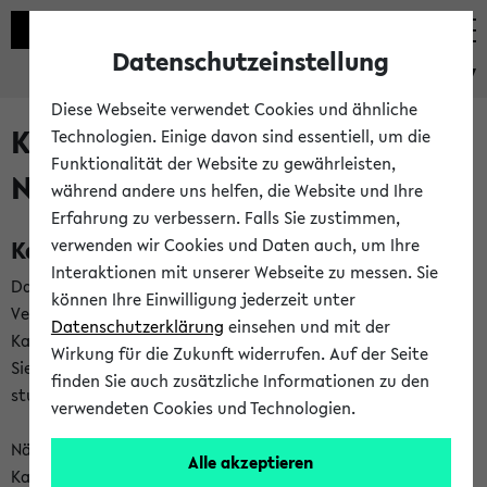
Datenschutzeinstellung
eKVV
Diese Webseite verwendet Cookies und ähnliche
Kalenderintegration und
Technologien. Einige davon sind essentiell, um die
Funktionalität der Website zu gewährleisten,
Newsfeeds
während andere uns helfen, die Website und Ihre
Erfahrung zu verbessern. Falls Sie zustimmen,
Kalenderintegration
verwenden wir Cookies und Daten auch, um Ihre
Interaktionen mit unserer Webseite zu messen. Sie
Das eKVV bietet Ihnen die Möglichkeit,
können Ihre Einwilligung jederzeit unter
Veranstaltungstermine in eine Vielzahl von
Datenschutzerklärung
einsehen und mit der
Kalenderanwendungen einzubinden. Auf diese Weise können
Wirkung für die Zukunft widerrufen. Auf der Seite
Sie einen gemeinsamen Überblick über Ihre privaten und
finden Sie auch zusätzliche Informationen zu den
studienbezogenen Termine erhalten.
verwendeten Cookies und Technologien.
Näheres zu Vorteilen und Funktionsweise der
Alle akzeptieren
Kalenderintegration können Sie auf unserer
Hilfeseite
lesen.