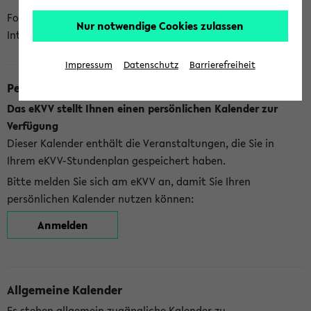
Folgende Kalender bietet Ihnen das eKVV derzeit zur
Nur notwendige Cookies zulassen
Integration an:
Impressum
Datenschutz
Barrierefreiheit
Persönlicher Kalender
Das eKVV stellt Ihnen einen persönlichen Kalender zur
Verfügung
Dieser Kalender enthält die Veranstaltungen, die Sie in
Ihrem eKVV-Stundenplan gespeichert haben.
Bitte melden Sie sich am eKVV an, damit Sie Ihren
persönlichen Kalender nutzen können:
Anmelden
Allgemeine Kalender
Es stehen allgemein zugängliche Kalender zu