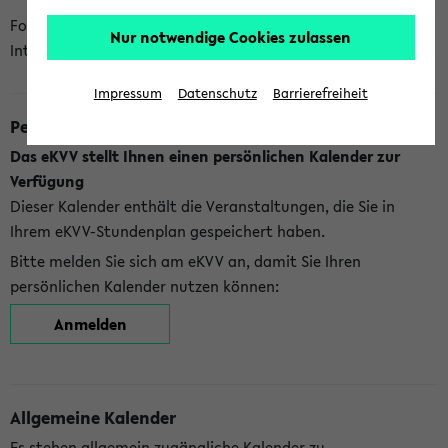
Folgende Kalender bietet Ihnen das eKVV derzeit zur
Nur notwendige Cookies zulassen
Integration an:
Impressum
Datenschutz
Barrierefreiheit
Persönlicher Kalender
Das eKVV stellt Ihnen einen persönlichen Kalender zur
Verfügung
Dieser Kalender enthält die Veranstaltungen, die Sie in
Ihrem eKVV-Stundenplan gespeichert haben.
Bitte melden Sie sich am eKVV an, damit Sie Ihren
persönlichen Kalender nutzen können:
Anmelden
Allgemeine Kalender
Es stehen allgemein zugängliche Kalender zu