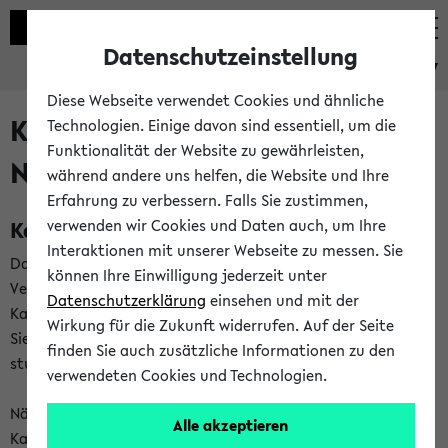
Datenschutzeinstellung
eKVV
Diese Webseite verwendet Cookies und ähnliche
Kalenderintegration und
Technologien. Einige davon sind essentiell, um die
Funktionalität der Website zu gewährleisten,
Newsfeeds
während andere uns helfen, die Website und Ihre
Erfahrung zu verbessern. Falls Sie zustimmen,
Kalenderintegration
verwenden wir Cookies und Daten auch, um Ihre
Interaktionen mit unserer Webseite zu messen. Sie
Das eKVV bietet Ihnen die Möglichkeit,
können Ihre Einwilligung jederzeit unter
Veranstaltungstermine in eine Vielzahl von
Datenschutzerklärung
einsehen und mit der
Kalenderanwendungen einzubinden. Auf diese Weise können
Wirkung für die Zukunft widerrufen. Auf der Seite
Sie einen gemeinsamen Überblick über Ihre privaten und
finden Sie auch zusätzliche Informationen zu den
studienbezogenen Termine erhalten.
verwendeten Cookies und Technologien.
Näheres zu Vorteilen und Funktionsweise der
Alle akzeptieren
Kalenderintegration können Sie auf unserer
Hilfeseite
lesen.