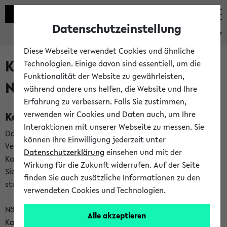
Datenschutzeinstellung
eKVV
Diese Webseite verwendet Cookies und ähnliche
Kalenderintegration und
Technologien. Einige davon sind essentiell, um die
Funktionalität der Website zu gewährleisten,
Newsfeeds
während andere uns helfen, die Website und Ihre
Erfahrung zu verbessern. Falls Sie zustimmen,
Kalenderintegration
verwenden wir Cookies und Daten auch, um Ihre
Interaktionen mit unserer Webseite zu messen. Sie
Das eKVV bietet Ihnen die Möglichkeit,
können Ihre Einwilligung jederzeit unter
Veranstaltungstermine in eine Vielzahl von
Datenschutzerklärung
einsehen und mit der
Kalenderanwendungen einzubinden. Auf diese Weise können
Wirkung für die Zukunft widerrufen. Auf der Seite
Sie einen gemeinsamen Überblick über Ihre privaten und
finden Sie auch zusätzliche Informationen zu den
studienbezogenen Termine erhalten.
verwendeten Cookies und Technologien.
Näheres zu Vorteilen und Funktionsweise der
Alle akzeptieren
Kalenderintegration können Sie auf unserer
Hilfeseite
lesen.