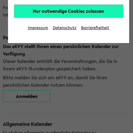
Folgende Kalender bietet Ihnen das eKVV derzeit zur
Nur notwendige Cookies zulassen
Integration an:
Impressum
Datenschutz
Barrierefreiheit
Persönlicher Kalender
Das eKVV stellt Ihnen einen persönlichen Kalender zur
Verfügung
Dieser Kalender enthält die Veranstaltungen, die Sie in
Ihrem eKVV-Stundenplan gespeichert haben.
Bitte melden Sie sich am eKVV an, damit Sie Ihren
persönlichen Kalender nutzen können:
Anmelden
Allgemeine Kalender
Es stehen allgemein zugängliche Kalender zu