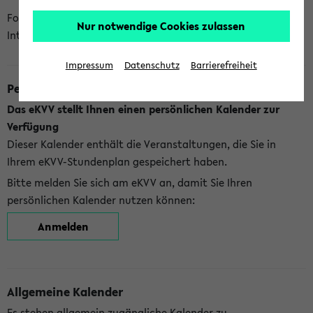
Folgende Kalender bietet Ihnen das eKVV derzeit zur
Nur notwendige Cookies zulassen
Integration an:
Impressum
Datenschutz
Barrierefreiheit
Persönlicher Kalender
Das eKVV stellt Ihnen einen persönlichen Kalender zur
Verfügung
Dieser Kalender enthält die Veranstaltungen, die Sie in
Ihrem eKVV-Stundenplan gespeichert haben.
Bitte melden Sie sich am eKVV an, damit Sie Ihren
persönlichen Kalender nutzen können:
Anmelden
Allgemeine Kalender
Es stehen allgemein zugängliche Kalender zu