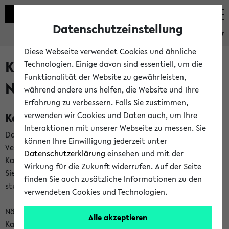
Datenschutzeinstellung
eKVV
Diese Webseite verwendet Cookies und ähnliche
Kalenderintegration und
Technologien. Einige davon sind essentiell, um die
Funktionalität der Website zu gewährleisten,
Newsfeeds
während andere uns helfen, die Website und Ihre
Erfahrung zu verbessern. Falls Sie zustimmen,
Kalenderintegration
verwenden wir Cookies und Daten auch, um Ihre
Interaktionen mit unserer Webseite zu messen. Sie
Das eKVV bietet Ihnen die Möglichkeit,
können Ihre Einwilligung jederzeit unter
Veranstaltungstermine in eine Vielzahl von
Datenschutzerklärung
einsehen und mit der
Kalenderanwendungen einzubinden. Auf diese Weise können
Wirkung für die Zukunft widerrufen. Auf der Seite
Sie einen gemeinsamen Überblick über Ihre privaten und
finden Sie auch zusätzliche Informationen zu den
studienbezogenen Termine erhalten.
verwendeten Cookies und Technologien.
Näheres zu Vorteilen und Funktionsweise der
Alle akzeptieren
Kalenderintegration können Sie auf unserer
Hilfeseite
lesen.