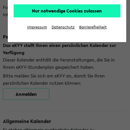
Folgende Kalender bietet Ihnen das eKVV derzeit zur
Nur notwendige Cookies zulassen
Integration an:
Impressum
Datenschutz
Barrierefreiheit
Persönlicher Kalender
Das eKVV stellt Ihnen einen persönlichen Kalender zur
Verfügung
Dieser Kalender enthält die Veranstaltungen, die Sie in
Ihrem eKVV-Stundenplan gespeichert haben.
Bitte melden Sie sich am eKVV an, damit Sie Ihren
persönlichen Kalender nutzen können:
Anmelden
Allgemeine Kalender
Es stehen allgemein zugängliche Kalender zu