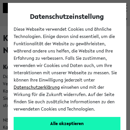
Datenschutzeinstellung
eKVV
Diese Webseite verwendet Cookies und ähnliche
Kalenderintegration und
Technologien. Einige davon sind essentiell, um die
Funktionalität der Website zu gewährleisten,
Newsfeeds
während andere uns helfen, die Website und Ihre
Erfahrung zu verbessern. Falls Sie zustimmen,
Kalenderintegration
verwenden wir Cookies und Daten auch, um Ihre
Interaktionen mit unserer Webseite zu messen. Sie
Das eKVV bietet Ihnen die Möglichkeit,
können Ihre Einwilligung jederzeit unter
Veranstaltungstermine in eine Vielzahl von
Datenschutzerklärung
einsehen und mit der
Kalenderanwendungen einzubinden. Auf diese Weise können
Wirkung für die Zukunft widerrufen. Auf der Seite
Sie einen gemeinsamen Überblick über Ihre privaten und
finden Sie auch zusätzliche Informationen zu den
studienbezogenen Termine erhalten.
verwendeten Cookies und Technologien.
Näheres zu Vorteilen und Funktionsweise der
Alle akzeptieren
Kalenderintegration können Sie auf unserer
Hilfeseite
lesen.