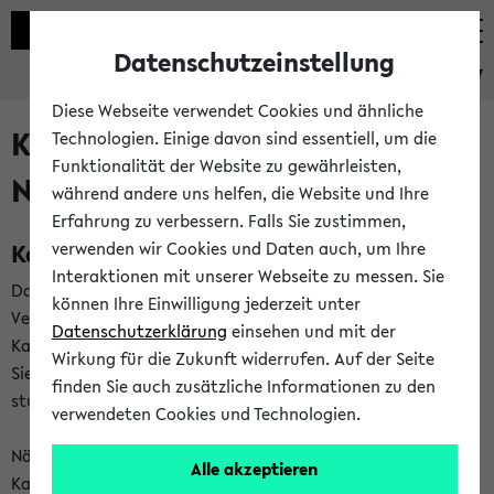
Datenschutzeinstellung
eKVV
Diese Webseite verwendet Cookies und ähnliche
Kalenderintegration und
Technologien. Einige davon sind essentiell, um die
Funktionalität der Website zu gewährleisten,
Newsfeeds
während andere uns helfen, die Website und Ihre
Erfahrung zu verbessern. Falls Sie zustimmen,
Kalenderintegration
verwenden wir Cookies und Daten auch, um Ihre
Interaktionen mit unserer Webseite zu messen. Sie
Das eKVV bietet Ihnen die Möglichkeit,
können Ihre Einwilligung jederzeit unter
Veranstaltungstermine in eine Vielzahl von
Datenschutzerklärung
einsehen und mit der
Kalenderanwendungen einzubinden. Auf diese Weise können
Wirkung für die Zukunft widerrufen. Auf der Seite
Sie einen gemeinsamen Überblick über Ihre privaten und
finden Sie auch zusätzliche Informationen zu den
studienbezogenen Termine erhalten.
verwendeten Cookies und Technologien.
Näheres zu Vorteilen und Funktionsweise der
Alle akzeptieren
Kalenderintegration können Sie auf unserer
Hilfeseite
lesen.