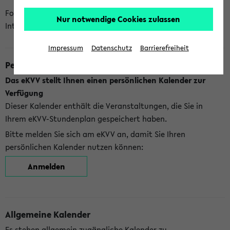
Folgende Kalender bietet Ihnen das eKVV derzeit zur
Nur notwendige Cookies zulassen
Integration an:
Impressum
Datenschutz
Barrierefreiheit
Persönlicher Kalender
Das eKVV stellt Ihnen einen persönlichen Kalender zur
Verfügung
Dieser Kalender enthält die Veranstaltungen, die Sie in
Ihrem eKVV-Stundenplan gespeichert haben.
Bitte melden Sie sich am eKVV an, damit Sie Ihren
persönlichen Kalender nutzen können:
Anmelden
Allgemeine Kalender
Es stehen allgemein zugängliche Kalender zu