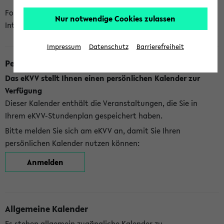
Folgende Kalender bietet Ihnen das eKVV derzeit zur
Nur notwendige Cookies zulassen
Integration an:
Impressum
Datenschutz
Barrierefreiheit
Persönlicher Kalender
Das eKVV stellt Ihnen einen persönlichen Kalender zur
Verfügung
Dieser Kalender enthält die Veranstaltungen, die Sie in
Ihrem eKVV-Stundenplan gespeichert haben.
Bitte melden Sie sich am eKVV an, damit Sie Ihren
persönlichen Kalender nutzen können:
Anmelden
Allgemeine Kalender
Es stehen allgemein zugängliche Kalender zu