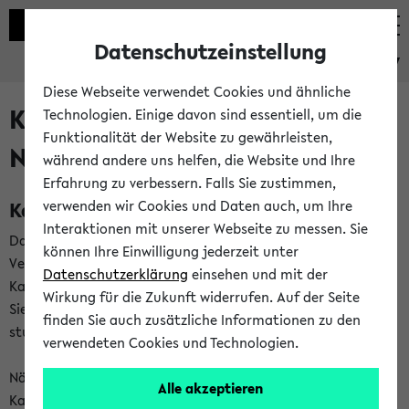
Datenschutzeinstellung
eKVV
Diese Webseite verwendet Cookies und ähnliche
Kalenderintegration und
Technologien. Einige davon sind essentiell, um die
Funktionalität der Website zu gewährleisten,
Newsfeeds
während andere uns helfen, die Website und Ihre
Erfahrung zu verbessern. Falls Sie zustimmen,
Kalenderintegration
verwenden wir Cookies und Daten auch, um Ihre
Interaktionen mit unserer Webseite zu messen. Sie
Das eKVV bietet Ihnen die Möglichkeit,
können Ihre Einwilligung jederzeit unter
Veranstaltungstermine in eine Vielzahl von
Datenschutzerklärung
einsehen und mit der
Kalenderanwendungen einzubinden. Auf diese Weise können
Wirkung für die Zukunft widerrufen. Auf der Seite
Sie einen gemeinsamen Überblick über Ihre privaten und
finden Sie auch zusätzliche Informationen zu den
studienbezogenen Termine erhalten.
verwendeten Cookies und Technologien.
Näheres zu Vorteilen und Funktionsweise der
Alle akzeptieren
Kalenderintegration können Sie auf unserer
Hilfeseite
lesen.