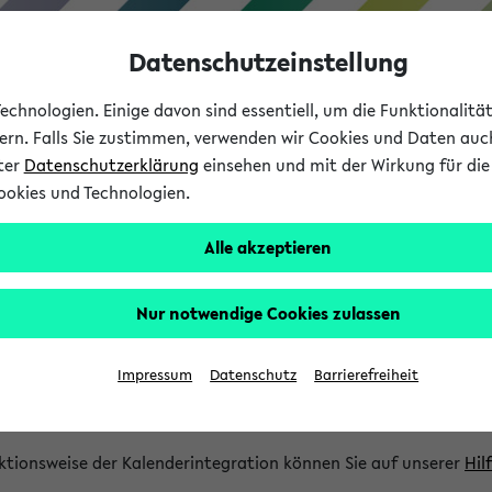
Datenschutzeinstellung
chnologien. Einige davon sind essentiell, um die Funktionalit
sern. Falls Sie zustimmen, verwenden wir Cookies und Daten auc
nter
Datenschutzerklärung
einsehen und mit der Wirkung für die 
ookies und Technologien.
Studium
Lehre
International
Alle akzeptieren
gration und Newsfeeds
Nur notwendige Cookies zulassen
ion
Impressum
Datenschutz
Barrierefreiheit
glichkeit, Veranstaltungstermine in eine Vielzahl von Kalende
Ihre privaten und studienbezogenen Termine erhalten.
ktionsweise der Kalenderintegration können Sie auf unserer
Hil