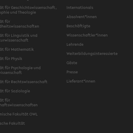
ät für Geschichtswissenschaft,
Internationals
ophie und Theologie
Absolvent*innen
ät für
Beschäftigte
dheitswissenschaften
Wissenschaftler*innen
ät für Linguistik und
turwissenschaft
Lehrende
ät für Mathematik
Weiterbildungsinteressierte
ät für Physik
Gäste
ät für Psychologie und
Presse
issenschaft
Lieferant*innen
ät für Rechtswissenschaft
ät für Soziologie
ät für
haftswissenschaften
nische Fakultät OWL
sche Fakultät