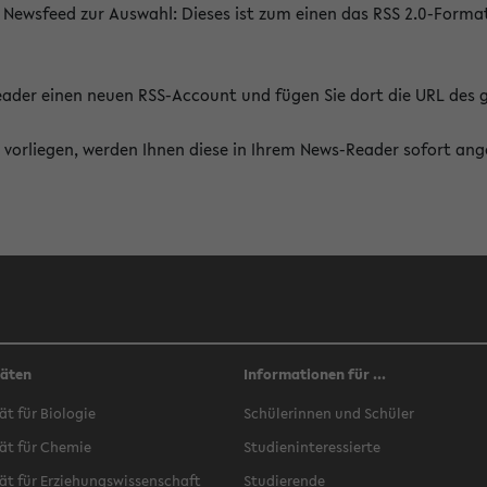
 Newsfeed zur Auswahl: Dieses ist zum einen das RSS 2.0-Form
Reader einen neuen RSS-Account und fügen Sie dort die URL des
vorliegen, werden Ihnen diese in Ihrem News-Reader sofort ang
täten
Informationen für ...
ät für Biologie
Schülerinnen und Schüler
ät für Chemie
Studieninteressierte
ät für Erziehungswissenschaft
Studierende