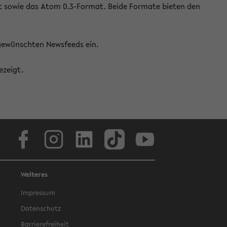
at sowie das Atom 0.3-Format. Beide Formate bieten den
 gewünschten Newsfeeds ein.
ezeigt.
Facebook
Instagram
LinkedIn
TikTok
Youtube
Weiteres
Impressum
Datenschutz
Barrierefreiheit