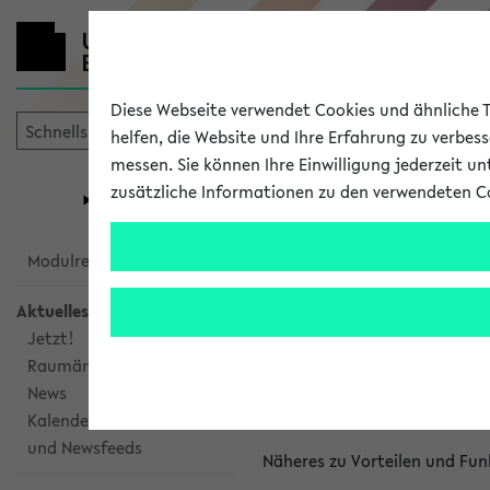
Diese Webseite verwendet Cookies und ähnliche Te
helfen, die Website und Ihre Erfahrung zu verbes
messen. Sie können Ihre Einwilligung jederzeit u
mein
Start
eKVV
zusätzliche Informationen zu den verwendeten C
Universität
Forschung
Studiengangsauswahl
Kalenderinte
Modulrecherche
Aktuelles
Kalenderintegrat
Jetzt!
Raumänderungen
Das eKVV bietet Ihnen die Mö
News
gemeinsamen Überblick über 
Kalenderintegration
und Newsfeeds
Näheres zu Vorteilen und Fun