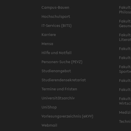
Campus-Bauen
Fakult
Philos
Hochschulsport
Fakult
IT-Services (BITS)
Gesun
Karriere
Fakult
Litera
Mensa
Fakult
Hilfe und Notfall
Fakult
Personen-Suche (PEVZ)
Fakult
Studienangebot
Sportw
Studierendensekretariat
Fakult
Termine und Fristen
Fakult
Universitätsarchiv
Fakult
Wirtsc
UniShop
Medizi
Vorlesungsverzeichnis (eKVV)
Techni
Webmail