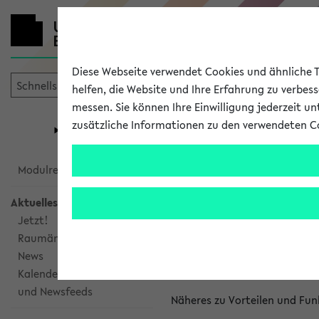
Diese Webseite verwendet Cookies und ähnliche Te
helfen, die Website und Ihre Erfahrung zu verbes
messen. Sie können Ihre Einwilligung jederzeit u
mein
Start
eKVV
zusätzliche Informationen zu den verwendeten C
Universität
Forschung
Studiengangsauswahl
Kalenderinte
Modulrecherche
Aktuelles
Kalenderintegrat
Jetzt!
Raumänderungen
Das eKVV bietet Ihnen die Mö
News
gemeinsamen Überblick über 
Kalenderintegration
und Newsfeeds
Näheres zu Vorteilen und Fun