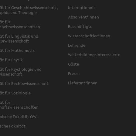
ät für Geschichtswissenschaft,
Internationals
ophie und Theologie
Absolvent*innen
ät für
Beschäftigte
dheitswissenschaften
Wissenschaftler*innen
ät für Linguistik und
turwissenschaft
Lehrende
ät für Mathematik
Weiterbildungsinteressierte
ät für Physik
Gäste
ät für Psychologie und
Presse
issenschaft
Lieferant*innen
ät für Rechtswissenschaft
ät für Soziologie
ät für
haftswissenschaften
nische Fakultät OWL
sche Fakultät