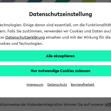
Datenschutzeinstellung
chnologien. Einige davon sind essentiell, um die Funktionalit
sern. Falls Sie zustimmen, verwenden wir Cookies und Daten auc
nter
Datenschutzerklärung
einsehen und mit der Wirkung für die 
ookies und Technologien.
Studium
Lehre
International
Alle akzeptieren
gration und Newsfeeds
Nur notwendige Cookies zulassen
ion
Impressum
Datenschutz
Barrierefreiheit
glichkeit, Veranstaltungstermine in eine Vielzahl von Kalende
Ihre privaten und studienbezogenen Termine erhalten.
ktionsweise der Kalenderintegration können Sie auf unserer
Hil