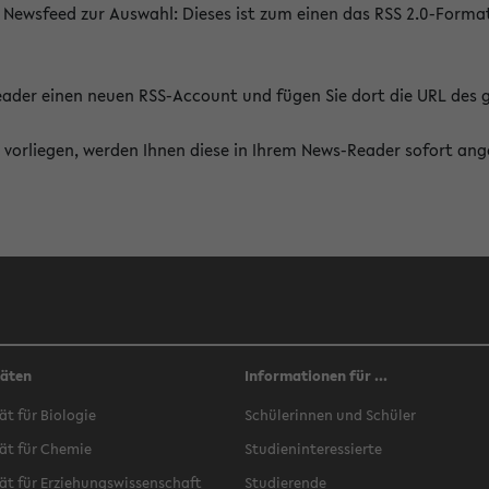
 Newsfeed zur Auswahl: Dieses ist zum einen das RSS 2.0-Form
Reader einen neuen RSS-Account und fügen Sie dort die URL des
vorliegen, werden Ihnen diese in Ihrem News-Reader sofort ang
täten
Informationen für ...
ät für Biologie
Schülerinnen und Schüler
ät für Chemie
Studieninteressierte
ät für Erziehungswissenschaft
Studierende