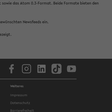
at sowie das Atom 0.3-Format. Beide Formate bieten den
 gewünschten Newsfeeds ein.
ezeigt.
Facebook
Instagram
LinkedIn
TikTok
Youtube
Weiteres
Impressum
Datenschutz
Barrierefreiheit