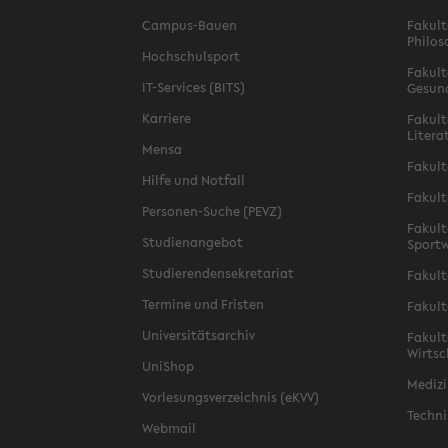
Campus-Bauen
Fakult
Philos
Hochschulsport
Fakult
IT-Services (BITS)
Gesun
Karriere
Fakult
Litera
Mensa
Fakult
Hilfe und Notfall
Fakult
Personen-Suche (PEVZ)
Fakult
Studienangebot
Sportw
Studierendensekretariat
Fakult
Termine und Fristen
Fakult
Universitätsarchiv
Fakult
Wirtsc
UniShop
Medizi
Vorlesungsverzeichnis (eKVV)
Techni
Webmail