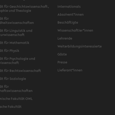
ät für Geschichtswissenschaft,
Internationals
ophie und Theologie
Absolvent*innen
ät für
Beschäftigte
dheitswissenschaften
Wissenschaftler*innen
ät für Linguistik und
turwissenschaft
Lehrende
ät für Mathematik
Weiterbildungsinteressierte
ät für Physik
Gäste
ät für Psychologie und
Presse
issenschaft
Lieferant*innen
ät für Rechtswissenschaft
ät für Soziologie
ät für
haftswissenschaften
nische Fakultät OWL
sche Fakultät