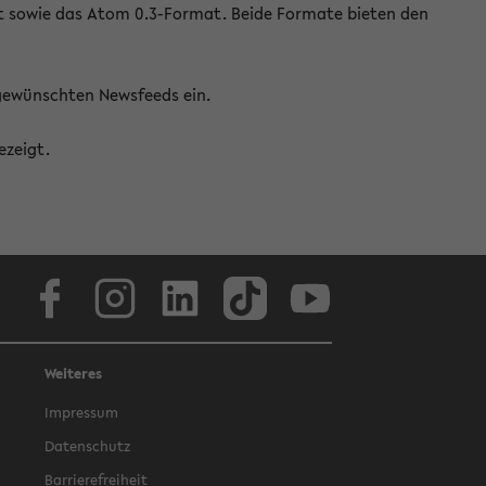
at sowie das Atom 0.3-Format. Beide Formate bieten den
 gewünschten Newsfeeds ein.
ezeigt.
Facebook
Instagram
LinkedIn
TikTok
Youtube
Weiteres
Impressum
Datenschutz
Barrierefreiheit