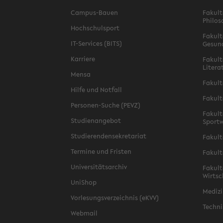
Campus-Bauen
Fakult
Philos
Hochschulsport
Fakult
IT-Services (BITS)
Gesun
Karriere
Fakult
Litera
Mensa
Fakult
Hilfe und Notfall
Fakult
Personen-Suche (PEVZ)
Fakult
Studienangebot
Sportw
Studierendensekretariat
Fakult
Termine und Fristen
Fakult
Universitätsarchiv
Fakult
Wirtsc
UniShop
Medizi
Vorlesungsverzeichnis (eKVV)
Techni
Webmail