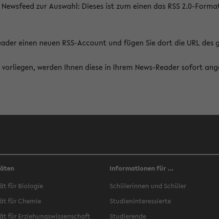
 Newsfeed zur Auswahl: Dieses ist zum einen das RSS 2.0-Form
Reader einen neuen RSS-Account und fügen Sie dort die URL des
vorliegen, werden Ihnen diese in Ihrem News-Reader sofort ang
täten
Informationen für ...
ät für Biologie
Schülerinnen und Schüler
ät für Chemie
Studieninteressierte
ät für Erziehungswissenschaft
Studierende