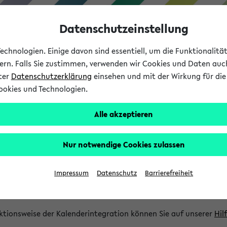
Datenschutzeinstellung
chnologien. Einige davon sind essentiell, um die Funktionalit
sern. Falls Sie zustimmen, verwenden wir Cookies und Daten auc
nter
Datenschutzerklärung
einsehen und mit der Wirkung für die 
ookies und Technologien.
Studium
Lehre
International
Alle akzeptieren
gration und Newsfeeds
Nur notwendige Cookies zulassen
ion
Impressum
Datenschutz
Barrierefreiheit
glichkeit, Veranstaltungstermine in eine Vielzahl von Kalende
Ihre privaten und studienbezogenen Termine erhalten.
ktionsweise der Kalenderintegration können Sie auf unserer
Hil