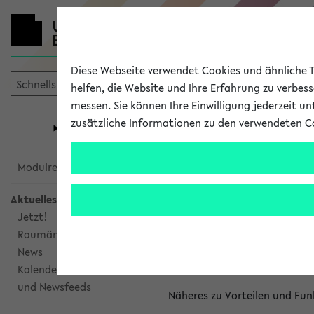
Diese Webseite verwendet Cookies und ähnliche Te
helfen, die Website und Ihre Erfahrung zu verbes
messen. Sie können Ihre Einwilligung jederzeit u
mein
Start
eKVV
zusätzliche Informationen zu den verwendeten C
Universität
Forschung
Studiengangsauswahl
Kalenderinte
Modulrecherche
Aktuelles
Kalenderintegrat
Jetzt!
Raumänderungen
Das eKVV bietet Ihnen die Mö
News
gemeinsamen Überblick über 
Kalenderintegration
und Newsfeeds
Näheres zu Vorteilen und Fun