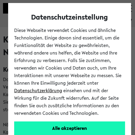
Datenschutzeinstellung
eKVV
Diese Webseite verwendet Cookies und ähnliche
Kalenderintegration und
Technologien. Einige davon sind essentiell, um die
Funktionalität der Website zu gewährleisten,
Newsfeeds
während andere uns helfen, die Website und Ihre
Erfahrung zu verbessern. Falls Sie zustimmen,
Kalenderintegration
verwenden wir Cookies und Daten auch, um Ihre
Interaktionen mit unserer Webseite zu messen. Sie
Das eKVV bietet Ihnen die Möglichkeit,
können Ihre Einwilligung jederzeit unter
Veranstaltungstermine in eine Vielzahl von
Datenschutzerklärung
einsehen und mit der
Kalenderanwendungen einzubinden. Auf diese Weise können
Wirkung für die Zukunft widerrufen. Auf der Seite
Sie einen gemeinsamen Überblick über Ihre privaten und
finden Sie auch zusätzliche Informationen zu den
studienbezogenen Termine erhalten.
verwendeten Cookies und Technologien.
Näheres zu Vorteilen und Funktionsweise der
Alle akzeptieren
Kalenderintegration können Sie auf unserer
Hilfeseite
lesen.