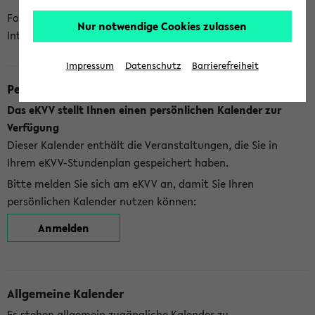
Folgende Kalender bietet Ihnen das eKVV derzeit zur
Nur notwendige Cookies zulassen
Integration an:
Impressum
Datenschutz
Barrierefreiheit
Persönlicher Kalender
Das eKVV stellt Ihnen einen persönlichen Kalender zur
Verfügung
Dieser Kalender enthält die Veranstaltungen, die Sie in
Ihrem eKVV-Stundenplan gespeichert haben.
Bitte melden Sie sich am eKVV an, damit Sie Ihren
persönlichen Kalender nutzen können:
Anmelden
Allgemeine Kalender
Es stehen allgemein zugängliche Kalender zu