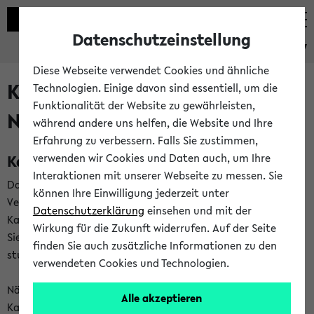
Datenschutzeinstellung
eKVV
Diese Webseite verwendet Cookies und ähnliche
Kalenderintegration und
Technologien. Einige davon sind essentiell, um die
Funktionalität der Website zu gewährleisten,
Newsfeeds
während andere uns helfen, die Website und Ihre
Erfahrung zu verbessern. Falls Sie zustimmen,
Kalenderintegration
verwenden wir Cookies und Daten auch, um Ihre
Interaktionen mit unserer Webseite zu messen. Sie
Das eKVV bietet Ihnen die Möglichkeit,
können Ihre Einwilligung jederzeit unter
Veranstaltungstermine in eine Vielzahl von
Datenschutzerklärung
einsehen und mit der
Kalenderanwendungen einzubinden. Auf diese Weise können
Wirkung für die Zukunft widerrufen. Auf der Seite
Sie einen gemeinsamen Überblick über Ihre privaten und
finden Sie auch zusätzliche Informationen zu den
studienbezogenen Termine erhalten.
verwendeten Cookies und Technologien.
Näheres zu Vorteilen und Funktionsweise der
Alle akzeptieren
Kalenderintegration können Sie auf unserer
Hilfeseite
lesen.