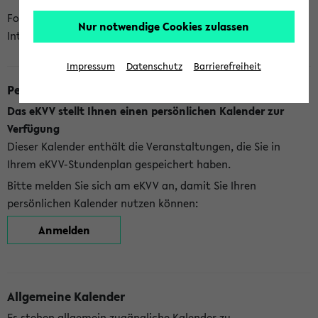
Folgende Kalender bietet Ihnen das eKVV derzeit zur
Nur notwendige Cookies zulassen
Integration an:
Impressum
Datenschutz
Barrierefreiheit
Persönlicher Kalender
Das eKVV stellt Ihnen einen persönlichen Kalender zur
Verfügung
Dieser Kalender enthält die Veranstaltungen, die Sie in
Ihrem eKVV-Stundenplan gespeichert haben.
Bitte melden Sie sich am eKVV an, damit Sie Ihren
persönlichen Kalender nutzen können:
Anmelden
Allgemeine Kalender
Es stehen allgemein zugängliche Kalender zu