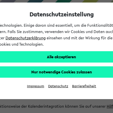
Datenschutzeinstellung
chnologien. Einige davon sind essentiell, um die Funktionalit
sern. Falls Sie zustimmen, verwenden wir Cookies und Daten auc
nter
Datenschutzerklärung
einsehen und mit der Wirkung für die 
ookies und Technologien.
Studium
Lehre
International
Alle akzeptieren
gration und Newsfeeds
Nur notwendige Cookies zulassen
ion
Impressum
Datenschutz
Barrierefreiheit
glichkeit, Veranstaltungstermine in eine Vielzahl von Kalende
Ihre privaten und studienbezogenen Termine erhalten.
ktionsweise der Kalenderintegration können Sie auf unserer
Hil