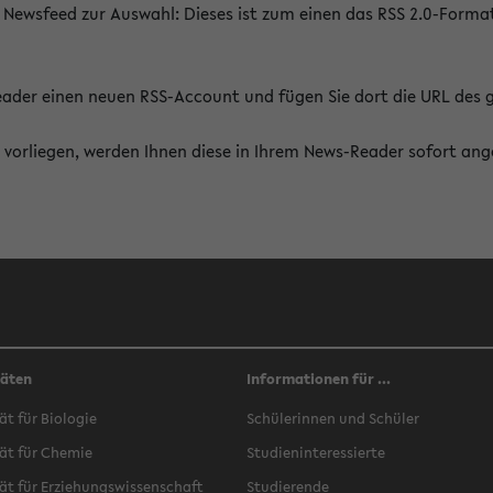
 Newsfeed zur Auswahl: Dieses ist zum einen das RSS 2.0-Form
Reader einen neuen RSS-Account und fügen Sie dort die URL des
vorliegen, werden Ihnen diese in Ihrem News-Reader sofort ang
täten
Informationen für ...
ät für Biologie
Schülerinnen und Schüler
ät für Chemie
Studieninteressierte
ät für Erziehungswissenschaft
Studierende