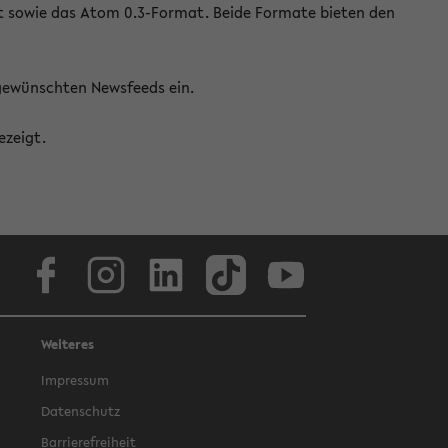
at sowie das Atom 0.3-Format. Beide Formate bieten den
 gewünschten Newsfeeds ein.
ezeigt.
Facebook
Instagram
LinkedIn
TikTok
Youtube
Weiteres
Impressum
Datenschutz
Barrierefreiheit