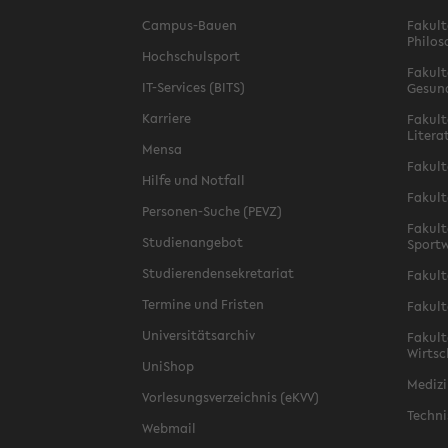
Campus-Bauen
Fakult
Philos
Hochschulsport
Fakult
IT-Services (BITS)
Gesun
Karriere
Fakult
Litera
Mensa
Fakult
Hilfe und Notfall
Fakult
Personen-Suche (PEVZ)
Fakult
Studienangebot
Sportw
Studierendensekretariat
Fakult
Termine und Fristen
Fakult
Universitätsarchiv
Fakult
Wirtsc
UniShop
Medizi
Vorlesungsverzeichnis (eKVV)
Techni
Webmail