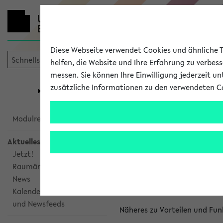
Diese Webseite verwendet Cookies und ähnliche Te
helfen, die Website und Ihre Erfahrung zu verbes
messen. Sie können Ihre Einwilligung jederzeit u
mein
Start
eKVV
zusätzliche Informationen zu den verwendeten C
Universität
Forschung
Studiengangsauswahl
Kalenderinte
Modulrecherche
Aktuelles
Kalenderintegrat
Jetzt!
Raumänderungen
Das eKVV bietet Ihnen die Mö
News
gemeinsamen Überblick über 
Kalenderintegration
und Newsfeeds
Näheres zu Vorteilen und Fun