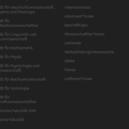
ät für Geschichtswissenschaft,
Internationals
ophie und Theologie
Absolvent*innen
ät für
Beschäftigte
dheitswissenschaften
Wissenschaftler*innen
ät für Linguistik und
turwissenschaft
Lehrende
ät für Mathematik
Weiterbildungsinteressierte
ät für Physik
Gäste
ät für Psychologie und
Presse
issenschaft
Lieferant*innen
ät für Rechtswissenschaft
ät für Soziologie
ät für
haftswissenschaften
nische Fakultät OWL
sche Fakultät