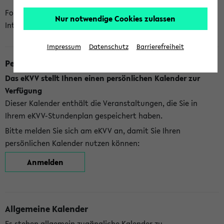
Folgende Kalender bietet Ihnen das eKVV derzeit zur
Nur notwendige Cookies zulassen
Integration an:
Impressum
Datenschutz
Barrierefreiheit
Persönlicher Kalender
Das eKVV stellt Ihnen einen persönlichen Kalender zur
Verfügung
Dieser Kalender enthält die Veranstaltungen, die Sie in
Ihrem eKVV-Stundenplan gespeichert haben.
Bitte melden Sie sich am eKVV an, damit Sie Ihren
persönlichen Kalender nutzen können:
Anmelden
Allgemeine Kalender
Es stehen allgemein zugängliche Kalender zu