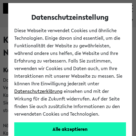
Datenschutzeinstellung
eKVV
Diese Webseite verwendet Cookies und ähnliche
Kalenderintegration und
Technologien. Einige davon sind essentiell, um die
Funktionalität der Website zu gewährleisten,
Newsfeeds
während andere uns helfen, die Website und Ihre
Erfahrung zu verbessern. Falls Sie zustimmen,
Kalenderintegration
verwenden wir Cookies und Daten auch, um Ihre
Interaktionen mit unserer Webseite zu messen. Sie
Das eKVV bietet Ihnen die Möglichkeit,
können Ihre Einwilligung jederzeit unter
Veranstaltungstermine in eine Vielzahl von
Datenschutzerklärung
einsehen und mit der
Kalenderanwendungen einzubinden. Auf diese Weise können
Wirkung für die Zukunft widerrufen. Auf der Seite
Sie einen gemeinsamen Überblick über Ihre privaten und
finden Sie auch zusätzliche Informationen zu den
studienbezogenen Termine erhalten.
verwendeten Cookies und Technologien.
Näheres zu Vorteilen und Funktionsweise der
Alle akzeptieren
Kalenderintegration können Sie auf unserer
Hilfeseite
lesen.