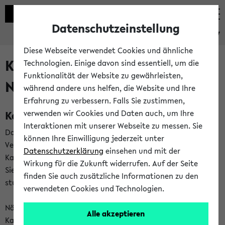
Datenschutzeinstellung
eKVV
Diese Webseite verwendet Cookies und ähnliche
Kalenderintegration und
Technologien. Einige davon sind essentiell, um die
Funktionalität der Website zu gewährleisten,
Newsfeeds
während andere uns helfen, die Website und Ihre
Erfahrung zu verbessern. Falls Sie zustimmen,
Kalenderintegration
verwenden wir Cookies und Daten auch, um Ihre
Interaktionen mit unserer Webseite zu messen. Sie
Das eKVV bietet Ihnen die Möglichkeit,
können Ihre Einwilligung jederzeit unter
Veranstaltungstermine in eine Vielzahl von
Datenschutzerklärung
einsehen und mit der
Kalenderanwendungen einzubinden. Auf diese Weise können
Wirkung für die Zukunft widerrufen. Auf der Seite
Sie einen gemeinsamen Überblick über Ihre privaten und
finden Sie auch zusätzliche Informationen zu den
studienbezogenen Termine erhalten.
verwendeten Cookies und Technologien.
Näheres zu Vorteilen und Funktionsweise der
Alle akzeptieren
Kalenderintegration können Sie auf unserer
Hilfeseite
lesen.