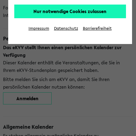
Folgende Kalender bietet Ihnen das eKVV derzeit zur
Nur notwendige Cookies zulassen
Integration an:
Impressum
Datenschutz
Barrierefreiheit
Persönlicher Kalender
Das eKVV stellt Ihnen einen persönlichen Kalender zur
Verfügung
Dieser Kalender enthält die Veranstaltungen, die Sie in
Ihrem eKVV-Stundenplan gespeichert haben.
Bitte melden Sie sich am eKVV an, damit Sie Ihren
persönlichen Kalender nutzen können:
Anmelden
Allgemeine Kalender
Es stehen allgemein zugängliche Kalender zu