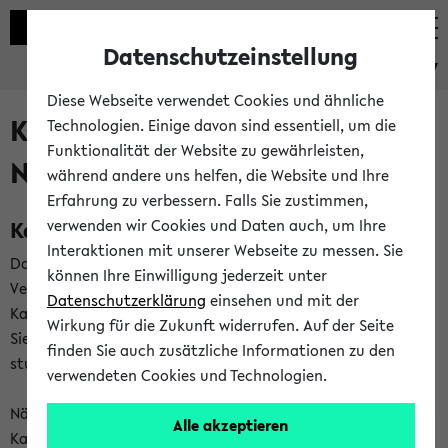
Datenschutzeinstellung
eKVV
Diese Webseite verwendet Cookies und ähnliche
Kalenderintegration und
Technologien. Einige davon sind essentiell, um die
Funktionalität der Website zu gewährleisten,
Newsfeeds
während andere uns helfen, die Website und Ihre
Erfahrung zu verbessern. Falls Sie zustimmen,
Kalenderintegration
verwenden wir Cookies und Daten auch, um Ihre
Interaktionen mit unserer Webseite zu messen. Sie
Das eKVV bietet Ihnen die Möglichkeit,
können Ihre Einwilligung jederzeit unter
Veranstaltungstermine in eine Vielzahl von
Datenschutzerklärung
einsehen und mit der
Kalenderanwendungen einzubinden. Auf diese Weise können
Wirkung für die Zukunft widerrufen. Auf der Seite
Sie einen gemeinsamen Überblick über Ihre privaten und
finden Sie auch zusätzliche Informationen zu den
studienbezogenen Termine erhalten.
verwendeten Cookies und Technologien.
Näheres zu Vorteilen und Funktionsweise der
Alle akzeptieren
Kalenderintegration können Sie auf unserer
Hilfeseite
lesen.