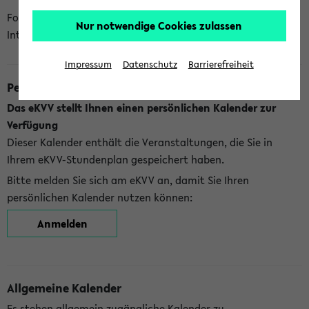
Folgende Kalender bietet Ihnen das eKVV derzeit zur
Nur notwendige Cookies zulassen
Integration an:
Impressum
Datenschutz
Barrierefreiheit
Persönlicher Kalender
Das eKVV stellt Ihnen einen persönlichen Kalender zur
Verfügung
Dieser Kalender enthält die Veranstaltungen, die Sie in
Ihrem eKVV-Stundenplan gespeichert haben.
Bitte melden Sie sich am eKVV an, damit Sie Ihren
persönlichen Kalender nutzen können:
Anmelden
Allgemeine Kalender
Es stehen allgemein zugängliche Kalender zu