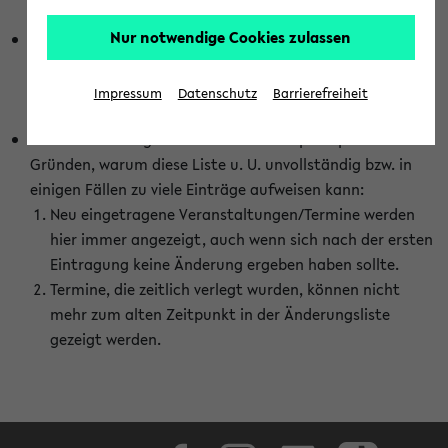
abhängig vom im eKVV gewählten Semester.
Nur notwendige Cookies zulassen
Die hier gezeigte Liste von Raumänderungen kann nur
vollständig sein, wenn den Fakultäten von den Lehrenden
die Änderungen zeitnah mitgeteilt und diese Änderungen
Impressum
Datenschutz
Barrierefreiheit
auch in das eKVV eingetragen werden.
Darüber hinaus gibt es eine Reihe von prinzipiellen
Gründen, warum diese Liste u. U. unvollständig bzw. in
einigen Fällen zu viele Einträge aufweisen kann:
Neu eingetragene Veranstaltungen/Termine werden
hier immer angezeigt, auch wenn sich nach der ersten
Eintragung keine Änderung ergeben haben sollte.
Termine, die zeitlich verlegt wurden, können nicht
mehr zum alten Zeitpunkt in der Änderungsliste
gezeigt werden.
Facebook
Instagram
LinkedIn
TikTok
Youtube