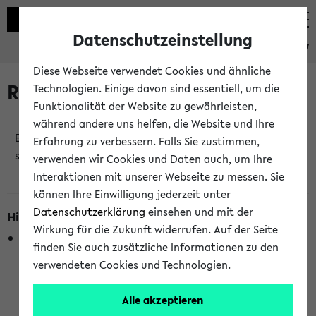
Datenschutzeinstellung
eKVV
Diese Webseite verwendet Cookies und ähnliche
Raumänderungen
Technologien. Einige davon sind essentiell, um die
Funktionalität der Website zu gewährleisten,
während andere uns helfen, die Website und Ihre
Es wurden keine Raumänderungen an jetzt
Erfahrung zu verbessern. Falls Sie zustimmen,
stattfindenden Veranstaltungen gefunden!
verwenden wir Cookies und Daten auch, um Ihre
Interaktionen mit unserer Webseite zu messen. Sie
können Ihre Einwilligung jederzeit unter
Datenschutzerklärung
einsehen und mit der
Hinweise zur Liste der Raumänderungen
Wirkung für die Zukunft widerrufen. Auf der Seite
In dieser Liste werden nur Veranstaltungstermine
finden Sie auch zusätzliche Informationen zu den
berücksichtigt, die gerade oder innerhalb der nächsten 2
verwendeten Cookies und Technologien.
Stunden stattfinden. Berücksichtigt werden nur Termine,
bei denen die Raumangaben im eKVV veröffentlicht
Alle akzeptieren
wurden. Die Anzeige ist semesterübergreifend und nicht