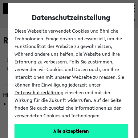
Datenschutzeinstellung
eKVV
Diese Webseite verwendet Cookies und ähnliche
Raumänderungen
Technologien. Einige davon sind essentiell, um die
Funktionalität der Website zu gewährleisten,
während andere uns helfen, die Website und Ihre
Es wurden keine Raumänderungen an jetzt
Erfahrung zu verbessern. Falls Sie zustimmen,
stattfindenden Veranstaltungen gefunden!
verwenden wir Cookies und Daten auch, um Ihre
Interaktionen mit unserer Webseite zu messen. Sie
können Ihre Einwilligung jederzeit unter
Datenschutzerklärung
einsehen und mit der
Hinweise zur Liste der Raumänderungen
Wirkung für die Zukunft widerrufen. Auf der Seite
In dieser Liste werden nur Veranstaltungstermine
finden Sie auch zusätzliche Informationen zu den
berücksichtigt, die gerade oder innerhalb der nächsten 2
verwendeten Cookies und Technologien.
Stunden stattfinden. Berücksichtigt werden nur Termine,
bei denen die Raumangaben im eKVV veröffentlicht
Alle akzeptieren
wurden. Die Anzeige ist semesterübergreifend und nicht