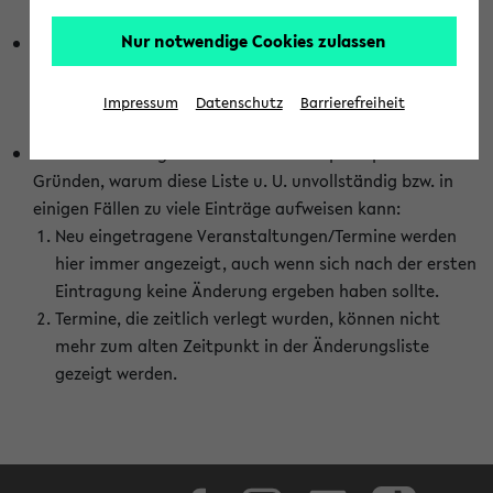
abhängig vom im eKVV gewählten Semester.
Nur notwendige Cookies zulassen
Die hier gezeigte Liste von Raumänderungen kann nur
vollständig sein, wenn den Fakultäten von den Lehrenden
die Änderungen zeitnah mitgeteilt und diese Änderungen
Impressum
Datenschutz
Barrierefreiheit
auch in das eKVV eingetragen werden.
Darüber hinaus gibt es eine Reihe von prinzipiellen
Gründen, warum diese Liste u. U. unvollständig bzw. in
einigen Fällen zu viele Einträge aufweisen kann:
Neu eingetragene Veranstaltungen/Termine werden
hier immer angezeigt, auch wenn sich nach der ersten
Eintragung keine Änderung ergeben haben sollte.
Termine, die zeitlich verlegt wurden, können nicht
mehr zum alten Zeitpunkt in der Änderungsliste
gezeigt werden.
Facebook
Instagram
LinkedIn
TikTok
Youtube