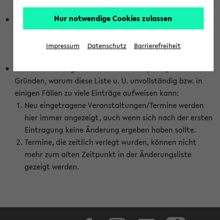
abhängig vom im eKVV gewählten Semester.
Nur notwendige Cookies zulassen
Die hier gezeigte Liste von Raumänderungen kann nur
vollständig sein, wenn den Fakultäten von den Lehrenden
die Änderungen zeitnah mitgeteilt und diese Änderungen
Impressum
Datenschutz
Barrierefreiheit
auch in das eKVV eingetragen werden.
Darüber hinaus gibt es eine Reihe von prinzipiellen
Gründen, warum diese Liste u. U. unvollständig bzw. in
einigen Fällen zu viele Einträge aufweisen kann:
Neu eingetragene Veranstaltungen/Termine werden
hier immer angezeigt, auch wenn sich nach der ersten
Eintragung keine Änderung ergeben haben sollte.
Termine, die zeitlich verlegt wurden, können nicht
mehr zum alten Zeitpunkt in der Änderungsliste
gezeigt werden.
Facebook
Instagram
LinkedIn
TikTok
Youtube