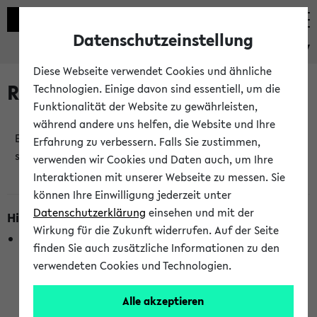
Datenschutzeinstellung
eKVV
Diese Webseite verwendet Cookies und ähnliche
Raumänderungen
Technologien. Einige davon sind essentiell, um die
Funktionalität der Website zu gewährleisten,
während andere uns helfen, die Website und Ihre
Es wurden keine Raumänderungen an jetzt
Erfahrung zu verbessern. Falls Sie zustimmen,
stattfindenden Veranstaltungen gefunden!
verwenden wir Cookies und Daten auch, um Ihre
Interaktionen mit unserer Webseite zu messen. Sie
können Ihre Einwilligung jederzeit unter
Datenschutzerklärung
einsehen und mit der
Hinweise zur Liste der Raumänderungen
Wirkung für die Zukunft widerrufen. Auf der Seite
In dieser Liste werden nur Veranstaltungstermine
finden Sie auch zusätzliche Informationen zu den
berücksichtigt, die gerade oder innerhalb der nächsten 2
verwendeten Cookies und Technologien.
Stunden stattfinden. Berücksichtigt werden nur Termine,
bei denen die Raumangaben im eKVV veröffentlicht
Alle akzeptieren
wurden. Die Anzeige ist semesterübergreifend und nicht