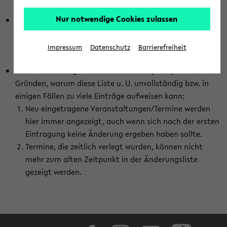
abhängig vom im eKVV gewählten Semester.
Nur notwendige Cookies zulassen
Die hier gezeigte Liste von Raumänderungen kann nur
vollständig sein, wenn den Fakultäten von den Lehrenden
die Änderungen zeitnah mitgeteilt und diese Änderungen
Impressum
Datenschutz
Barrierefreiheit
auch in das eKVV eingetragen werden.
Darüber hinaus gibt es eine Reihe von prinzipiellen
Gründen, warum diese Liste u. U. unvollständig bzw. in
einigen Fällen zu viele Einträge aufweisen kann:
Neu eingetragene Veranstaltungen/Termine werden
hier immer angezeigt, auch wenn sich nach der ersten
Eintragung keine Änderung ergeben haben sollte.
Termine, die zeitlich verlegt wurden, können nicht
mehr zum alten Zeitpunkt in der Änderungsliste
gezeigt werden.
Facebook
Instagram
LinkedIn
TikTok
Youtube