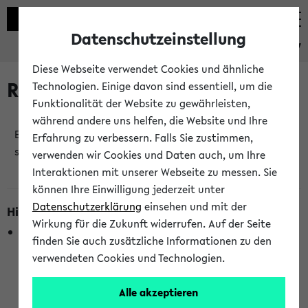
Datenschutzeinstellung
eKVV
Diese Webseite verwendet Cookies und ähnliche
Raumänderungen
Technologien. Einige davon sind essentiell, um die
Funktionalität der Website zu gewährleisten,
während andere uns helfen, die Website und Ihre
Es wurden keine Raumänderungen an jetzt
Erfahrung zu verbessern. Falls Sie zustimmen,
stattfindenden Veranstaltungen gefunden!
verwenden wir Cookies und Daten auch, um Ihre
Interaktionen mit unserer Webseite zu messen. Sie
können Ihre Einwilligung jederzeit unter
Datenschutzerklärung
einsehen und mit der
Hinweise zur Liste der Raumänderungen
Wirkung für die Zukunft widerrufen. Auf der Seite
In dieser Liste werden nur Veranstaltungstermine
finden Sie auch zusätzliche Informationen zu den
berücksichtigt, die gerade oder innerhalb der nächsten 2
verwendeten Cookies und Technologien.
Stunden stattfinden. Berücksichtigt werden nur Termine,
bei denen die Raumangaben im eKVV veröffentlicht
Alle akzeptieren
wurden. Die Anzeige ist semesterübergreifend und nicht