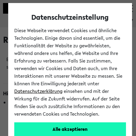
Datenschutzeinstellung
eKVV
Diese Webseite verwendet Cookies und ähnliche
Raumänderungen
Technologien. Einige davon sind essentiell, um die
Funktionalität der Website zu gewährleisten,
während andere uns helfen, die Website und Ihre
Es wurden keine Raumänderungen an jetzt
Erfahrung zu verbessern. Falls Sie zustimmen,
stattfindenden Veranstaltungen gefunden!
verwenden wir Cookies und Daten auch, um Ihre
Interaktionen mit unserer Webseite zu messen. Sie
können Ihre Einwilligung jederzeit unter
Datenschutzerklärung
einsehen und mit der
Hinweise zur Liste der Raumänderungen
Wirkung für die Zukunft widerrufen. Auf der Seite
In dieser Liste werden nur Veranstaltungstermine
finden Sie auch zusätzliche Informationen zu den
berücksichtigt, die gerade oder innerhalb der nächsten 2
verwendeten Cookies und Technologien.
Stunden stattfinden. Berücksichtigt werden nur Termine,
bei denen die Raumangaben im eKVV veröffentlicht
Alle akzeptieren
wurden. Die Anzeige ist semesterübergreifend und nicht