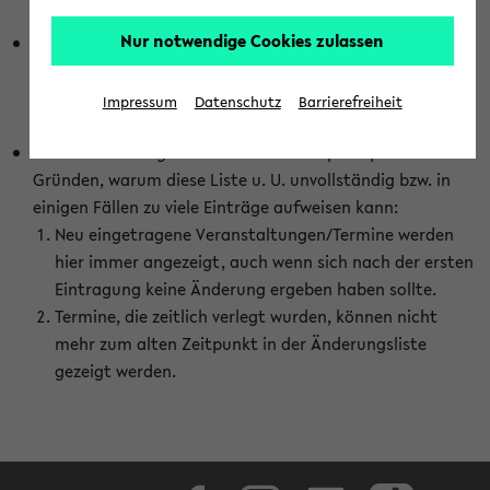
abhängig vom im eKVV gewählten Semester.
Nur notwendige Cookies zulassen
Die hier gezeigte Liste von Raumänderungen kann nur
vollständig sein, wenn den Fakultäten von den Lehrenden
die Änderungen zeitnah mitgeteilt und diese Änderungen
Impressum
Datenschutz
Barrierefreiheit
auch in das eKVV eingetragen werden.
Darüber hinaus gibt es eine Reihe von prinzipiellen
Gründen, warum diese Liste u. U. unvollständig bzw. in
einigen Fällen zu viele Einträge aufweisen kann:
Neu eingetragene Veranstaltungen/Termine werden
hier immer angezeigt, auch wenn sich nach der ersten
Eintragung keine Änderung ergeben haben sollte.
Termine, die zeitlich verlegt wurden, können nicht
mehr zum alten Zeitpunkt in der Änderungsliste
gezeigt werden.
Facebook
Instagram
LinkedIn
TikTok
Youtube