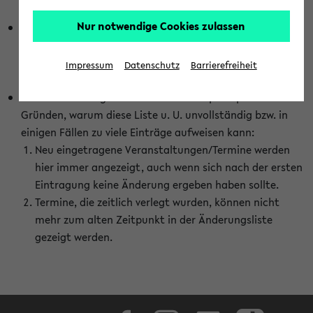
abhängig vom im eKVV gewählten Semester.
Nur notwendige Cookies zulassen
Die hier gezeigte Liste von Raumänderungen kann nur
vollständig sein, wenn den Fakultäten von den Lehrenden
die Änderungen zeitnah mitgeteilt und diese Änderungen
Impressum
Datenschutz
Barrierefreiheit
auch in das eKVV eingetragen werden.
Darüber hinaus gibt es eine Reihe von prinzipiellen
Gründen, warum diese Liste u. U. unvollständig bzw. in
einigen Fällen zu viele Einträge aufweisen kann:
Neu eingetragene Veranstaltungen/Termine werden
hier immer angezeigt, auch wenn sich nach der ersten
Eintragung keine Änderung ergeben haben sollte.
Termine, die zeitlich verlegt wurden, können nicht
mehr zum alten Zeitpunkt in der Änderungsliste
gezeigt werden.
Facebook
Instagram
LinkedIn
TikTok
Youtube