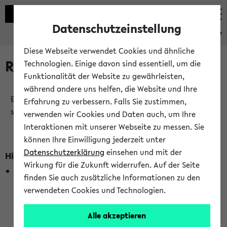
Datenschutzeinstellung
eKVV
Diese Webseite verwendet Cookies und ähnliche
Raumänderungen
Technologien. Einige davon sind essentiell, um die
Funktionalität der Website zu gewährleisten,
während andere uns helfen, die Website und Ihre
Es wurden keine Raumänderungen an jetzt
Erfahrung zu verbessern. Falls Sie zustimmen,
stattfindenden Veranstaltungen gefunden!
verwenden wir Cookies und Daten auch, um Ihre
Interaktionen mit unserer Webseite zu messen. Sie
können Ihre Einwilligung jederzeit unter
Datenschutzerklärung
einsehen und mit der
Hinweise zur Liste der Raumänderungen
Wirkung für die Zukunft widerrufen. Auf der Seite
In dieser Liste werden nur Veranstaltungstermine
finden Sie auch zusätzliche Informationen zu den
berücksichtigt, die gerade oder innerhalb der nächsten 2
verwendeten Cookies und Technologien.
Stunden stattfinden. Berücksichtigt werden nur Termine,
bei denen die Raumangaben im eKVV veröffentlicht
Alle akzeptieren
wurden. Die Anzeige ist semesterübergreifend und nicht