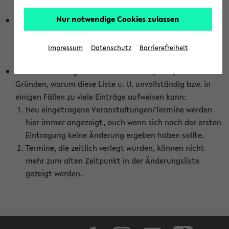
abhängig vom im eKVV gewählten Semester.
Nur notwendige Cookies zulassen
Die hier gezeigte Liste von Raumänderungen kann nur
vollständig sein, wenn den Fakultäten von den Lehrenden
die Änderungen zeitnah mitgeteilt und diese Änderungen
Impressum
Datenschutz
Barrierefreiheit
auch in das eKVV eingetragen werden.
Darüber hinaus gibt es eine Reihe von prinzipiellen
Gründen, warum diese Liste u. U. unvollständig bzw. in
einigen Fällen zu viele Einträge aufweisen kann:
Neu eingetragene Veranstaltungen/Termine werden
hier immer angezeigt, auch wenn sich nach der ersten
Eintragung keine Änderung ergeben haben sollte.
Termine, die zeitlich verlegt wurden, können nicht
mehr zum alten Zeitpunkt in der Änderungsliste
gezeigt werden.
Facebook
Instagram
LinkedIn
TikTok
Youtube