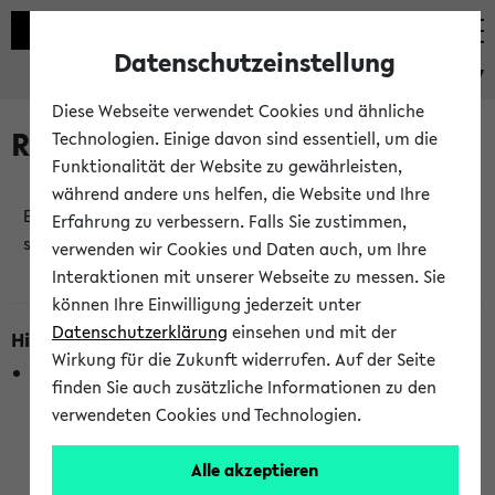
Datenschutzeinstellung
eKVV
Diese Webseite verwendet Cookies und ähnliche
Raumänderungen
Technologien. Einige davon sind essentiell, um die
Funktionalität der Website zu gewährleisten,
während andere uns helfen, die Website und Ihre
Es wurden keine Raumänderungen an jetzt
Erfahrung zu verbessern. Falls Sie zustimmen,
stattfindenden Veranstaltungen gefunden!
verwenden wir Cookies und Daten auch, um Ihre
Interaktionen mit unserer Webseite zu messen. Sie
können Ihre Einwilligung jederzeit unter
Datenschutzerklärung
einsehen und mit der
Hinweise zur Liste der Raumänderungen
Wirkung für die Zukunft widerrufen. Auf der Seite
In dieser Liste werden nur Veranstaltungstermine
finden Sie auch zusätzliche Informationen zu den
berücksichtigt, die gerade oder innerhalb der nächsten 2
verwendeten Cookies und Technologien.
Stunden stattfinden. Berücksichtigt werden nur Termine,
bei denen die Raumangaben im eKVV veröffentlicht
Alle akzeptieren
wurden. Die Anzeige ist semesterübergreifend und nicht