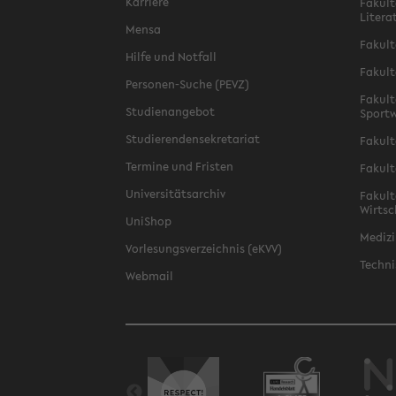
Karriere
Fakult
Litera
Mensa
Fakult
Hilfe und Notfall
Fakult
Personen-Suche (PEVZ)
Fakult
Studienangebot
Sportw
Studierendensekretariat
Fakult
Termine und Fristen
Fakult
Universitätsarchiv
Fakult
Wirtsc
UniShop
Medizi
Vorlesungsverzeichnis (eKVV)
Techni
Webmail