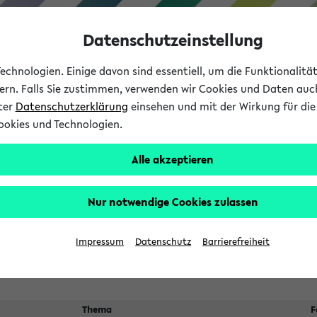
Datenschutzeinstellung
chnologien. Einige davon sind essentiell, um die Funktionalit
sern. Falls Sie zustimmen, verwenden wir Cookies und Daten auc
nter
Datenschutzerklärung
einsehen und mit der Wirkung für die 
ookies und Technologien.
Studium
Lehre
International
Alle akzeptieren
ngen
Nur notwendige Cookies zulassen
n sich nach dem
24.07.2026
Veranstaltungsorte
Suche:
Impressum
Datenschutz
Barrierefreiheit
Thema
F