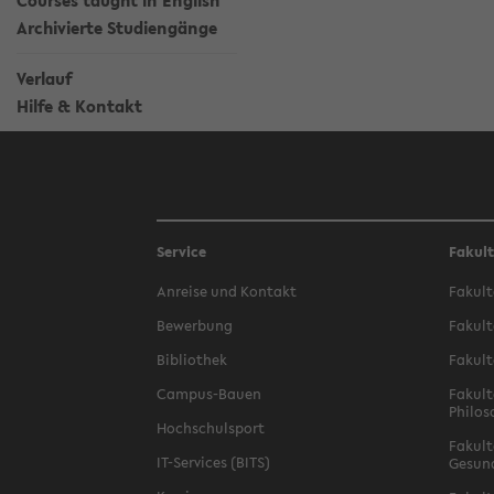
Courses taught in English
Archivierte Studiengänge
Verlauf
Hilfe & Kontakt
Service
Fakul
Anreise und Kontakt
Fakult
Bewerbung
Fakult
Bibliothek
Fakult
Campus-Bauen
Fakult
Philos
Hochschulsport
Fakult
IT-Services (BITS)
Gesun