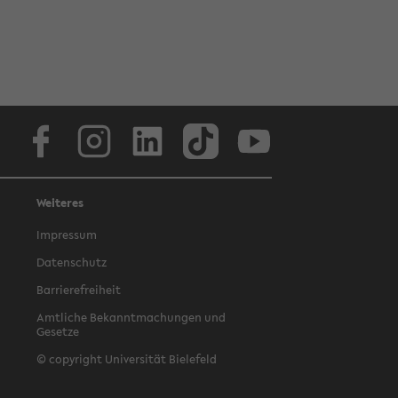
Facebook
Instagram
LinkedIn
TikTok
Youtube
Weiteres
Impressum
Datenschutz
Barrierefreiheit
Amtliche Bekanntmachungen und
Gesetze
© copyright Universität Bielefeld