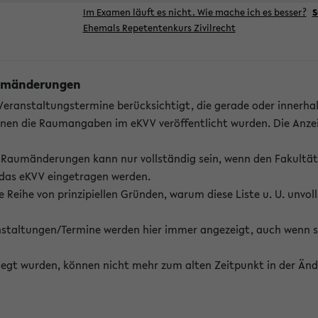
Im Examen läuft es nicht. Wie mache ich es besser?
S
Ehemals Repetentenkurs Zivilrecht
Raumänderungen
 Veranstaltungstermine berücksichtigt, die gerade oder innerha
enen die Raumangaben im eKVV veröffentlicht wurden. Die Anze
on Raumänderungen kann nur vollständig sein, wenn den Fakultä
 das eKVV eingetragen werden.
 Reihe von prinzipiellen Gründen, warum diese Liste u. U. unvoll
staltungen/Termine werden hier immer angezeigt, auch wenn s
erlegt wurden, können nicht mehr zum alten Zeitpunkt in der Änd