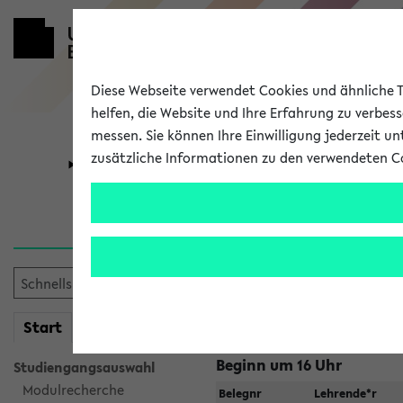
Diese Webseite verwendet Cookies und ähnliche Te
helfen, die Website und Ihre Erfahrung zu verbes
messen. Sie können Ihre Einwilligung jederzeit u
zusätzliche Informationen zu den verwendeten C
Universität
Forschung
Raumänderu
Veranstaltungen
, bei dene
geändert haben:
mein
Start
eKVV
Beginn um 16 Uhr
Studiengangsauswahl
Modulrecherche
Belegnr
Lehrende*r