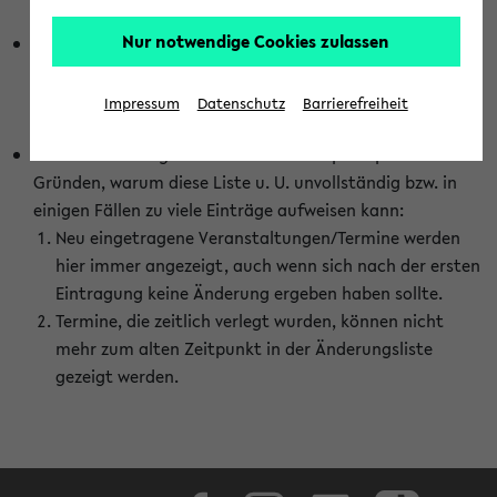
abhängig vom im eKVV gewählten Semester.
Nur notwendige Cookies zulassen
Die hier gezeigte Liste von Raumänderungen kann nur
vollständig sein, wenn den Fakultäten von den Lehrenden
die Änderungen zeitnah mitgeteilt und diese Änderungen
Impressum
Datenschutz
Barrierefreiheit
auch in das eKVV eingetragen werden.
Darüber hinaus gibt es eine Reihe von prinzipiellen
Gründen, warum diese Liste u. U. unvollständig bzw. in
einigen Fällen zu viele Einträge aufweisen kann:
Neu eingetragene Veranstaltungen/Termine werden
hier immer angezeigt, auch wenn sich nach der ersten
Eintragung keine Änderung ergeben haben sollte.
Termine, die zeitlich verlegt wurden, können nicht
mehr zum alten Zeitpunkt in der Änderungsliste
gezeigt werden.
Facebook
Instagram
LinkedIn
TikTok
Youtube