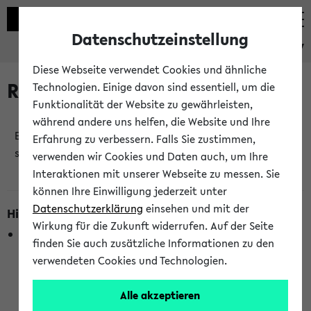
Datenschutzeinstellung
eKVV
Diese Webseite verwendet Cookies und ähnliche
Raumänderungen
Technologien. Einige davon sind essentiell, um die
Funktionalität der Website zu gewährleisten,
während andere uns helfen, die Website und Ihre
Es wurden keine Raumänderungen an jetzt
Erfahrung zu verbessern. Falls Sie zustimmen,
stattfindenden Veranstaltungen gefunden!
verwenden wir Cookies und Daten auch, um Ihre
Interaktionen mit unserer Webseite zu messen. Sie
können Ihre Einwilligung jederzeit unter
Datenschutzerklärung
einsehen und mit der
Hinweise zur Liste der Raumänderungen
Wirkung für die Zukunft widerrufen. Auf der Seite
In dieser Liste werden nur Veranstaltungstermine
finden Sie auch zusätzliche Informationen zu den
berücksichtigt, die gerade oder innerhalb der nächsten 2
verwendeten Cookies und Technologien.
Stunden stattfinden. Berücksichtigt werden nur Termine,
bei denen die Raumangaben im eKVV veröffentlicht
Alle akzeptieren
wurden. Die Anzeige ist semesterübergreifend und nicht