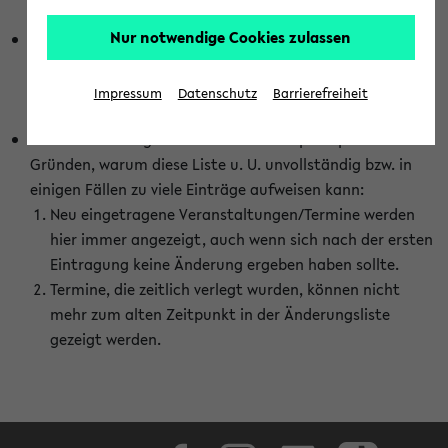
abhängig vom im eKVV gewählten Semester.
Nur notwendige Cookies zulassen
Die hier gezeigte Liste von Raumänderungen kann nur
vollständig sein, wenn den Fakultäten von den Lehrenden
die Änderungen zeitnah mitgeteilt und diese Änderungen
Impressum
Datenschutz
Barrierefreiheit
auch in das eKVV eingetragen werden.
Darüber hinaus gibt es eine Reihe von prinzipiellen
Gründen, warum diese Liste u. U. unvollständig bzw. in
einigen Fällen zu viele Einträge aufweisen kann:
Neu eingetragene Veranstaltungen/Termine werden
hier immer angezeigt, auch wenn sich nach der ersten
Eintragung keine Änderung ergeben haben sollte.
Termine, die zeitlich verlegt wurden, können nicht
mehr zum alten Zeitpunkt in der Änderungsliste
gezeigt werden.
Facebook
Instagram
LinkedIn
TikTok
Youtube