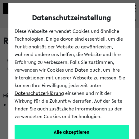
Datenschutzeinstellung
eKVV
Diese Webseite verwendet Cookies und ähnliche
Raumänderungen
Technologien. Einige davon sind essentiell, um die
Funktionalität der Website zu gewährleisten,
während andere uns helfen, die Website und Ihre
Es wurden keine Raumänderungen an jetzt
Erfahrung zu verbessern. Falls Sie zustimmen,
stattfindenden Veranstaltungen gefunden!
verwenden wir Cookies und Daten auch, um Ihre
Interaktionen mit unserer Webseite zu messen. Sie
können Ihre Einwilligung jederzeit unter
Datenschutzerklärung
einsehen und mit der
Hinweise zur Liste der Raumänderungen
Wirkung für die Zukunft widerrufen. Auf der Seite
In dieser Liste werden nur Veranstaltungstermine
finden Sie auch zusätzliche Informationen zu den
berücksichtigt, die gerade oder innerhalb der nächsten 2
verwendeten Cookies und Technologien.
Stunden stattfinden. Berücksichtigt werden nur Termine,
bei denen die Raumangaben im eKVV veröffentlicht
Alle akzeptieren
wurden. Die Anzeige ist semesterübergreifend und nicht