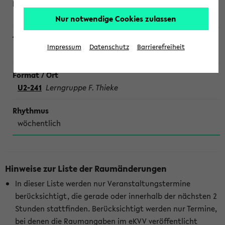
Nur notwendige Cookies zulassen
Impressum
Datenschutz
Barrierefreiheit
SONDERTERMINE CHEMIE
U2-241
Lerngruppe F. Thieke
wöchentlich
Hinweise zur Liste der Raumänderungen
In dieser Liste werden nur Veranstaltungstermine
berücksichtigt, die gerade oder innerhalb der nächsten 2
Stunden stattfinden. Berücksichtigt werden nur Termine,
bei denen die Raumangaben im eKVV veröffentlicht