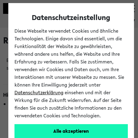
Datenschutzeinstellung
eKVV
Diese Webseite verwendet Cookies und ähnliche
Raumänderungen
Technologien. Einige davon sind essentiell, um die
Funktionalität der Website zu gewährleisten,
während andere uns helfen, die Website und Ihre
Es wurden keine Raumänderungen an jetzt
Erfahrung zu verbessern. Falls Sie zustimmen,
stattfindenden Veranstaltungen gefunden!
verwenden wir Cookies und Daten auch, um Ihre
Interaktionen mit unserer Webseite zu messen. Sie
können Ihre Einwilligung jederzeit unter
Datenschutzerklärung
einsehen und mit der
Hinweise zur Liste der Raumänderungen
Wirkung für die Zukunft widerrufen. Auf der Seite
In dieser Liste werden nur Veranstaltungstermine
finden Sie auch zusätzliche Informationen zu den
berücksichtigt, die gerade oder innerhalb der nächsten 2
verwendeten Cookies und Technologien.
Stunden stattfinden. Berücksichtigt werden nur Termine,
bei denen die Raumangaben im eKVV veröffentlicht
Alle akzeptieren
wurden. Die Anzeige ist semesterübergreifend und nicht