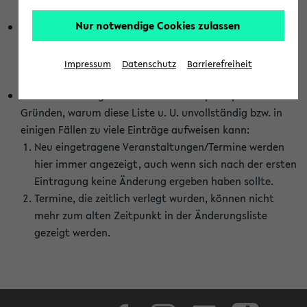
abhängig vom im eKVV gewählten Semester.
Nur notwendige Cookies zulassen
Die hier gezeigte Liste von Raumänderungen kann nur
vollständig sein, wenn den Fakultäten von den Lehrenden
die Änderungen zeitnah mitgeteilt und diese Änderungen
Impressum
Datenschutz
Barrierefreiheit
auch in das eKVV eingetragen werden.
Darüber hinaus gibt es eine Reihe von prinzipiellen
Gründen, warum diese Liste u. U. unvollständig bzw. in
einigen Fällen zu viele Einträge aufweisen kann:
Neu eingetragene Veranstaltungen/Termine werden
hier immer angezeigt, auch wenn sich nach der ersten
Eintragung keine Änderung ergeben haben sollte.
Termine, die zeitlich verlegt wurden, können nicht
mehr zum alten Zeitpunkt in der Änderungsliste
gezeigt werden.
Facebook
Instagram
LinkedIn
TikTok
Youtube