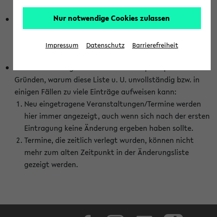
abhängig vom im eKVV gewählten Semester.
Nur notwendige Cookies zulassen
Die hier gezeigte Liste von Raumänderungen kann nur
vollständig sein, wenn den Fakultäten von den Lehrenden
die Änderungen zeitnah mitgeteilt und diese Änderungen
Impressum
Datenschutz
Barrierefreiheit
auch in das eKVV eingetragen werden.
Darüber hinaus gibt es eine Reihe von prinzipiellen
Gründen, warum diese Liste u. U. unvollständig bzw. in
einigen Fällen zu viele Einträge aufweisen kann:
Neu eingetragene Veranstaltungen/Termine werden
hier immer angezeigt, auch wenn sich nach der ersten
Eintragung keine Änderung ergeben haben sollte.
Termine, die zeitlich verlegt wurden, können nicht
mehr zum alten Zeitpunkt in der Änderungsliste
gezeigt werden.
Facebook
Instagram
LinkedIn
TikTok
Youtube