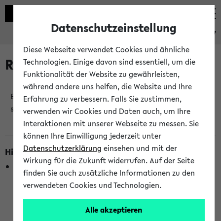
Datenschutzeinstellung
eKVV
Diese Webseite verwendet Cookies und ähnliche
Raumänderungen
Technologien. Einige davon sind essentiell, um die
Funktionalität der Website zu gewährleisten,
während andere uns helfen, die Website und Ihre
Es wurden keine Raumänderungen an jetzt
Erfahrung zu verbessern. Falls Sie zustimmen,
stattfindenden Veranstaltungen gefunden!
verwenden wir Cookies und Daten auch, um Ihre
Interaktionen mit unserer Webseite zu messen. Sie
können Ihre Einwilligung jederzeit unter
Datenschutzerklärung
einsehen und mit der
Hinweise zur Liste der Raumänderungen
Wirkung für die Zukunft widerrufen. Auf der Seite
In dieser Liste werden nur Veranstaltungstermine
finden Sie auch zusätzliche Informationen zu den
berücksichtigt, die gerade oder innerhalb der nächsten 2
verwendeten Cookies und Technologien.
Stunden stattfinden. Berücksichtigt werden nur Termine,
bei denen die Raumangaben im eKVV veröffentlicht
Alle akzeptieren
wurden. Die Anzeige ist semesterübergreifend und nicht