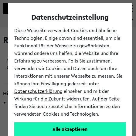
Datenschutzeinstellung
eKVV
Diese Webseite verwendet Cookies und ähnliche
Raumänderungen
Technologien. Einige davon sind essentiell, um die
Funktionalität der Website zu gewährleisten,
während andere uns helfen, die Website und Ihre
Es wurden keine Raumänderungen an jetzt
Erfahrung zu verbessern. Falls Sie zustimmen,
stattfindenden Veranstaltungen gefunden!
verwenden wir Cookies und Daten auch, um Ihre
Interaktionen mit unserer Webseite zu messen. Sie
können Ihre Einwilligung jederzeit unter
Datenschutzerklärung
einsehen und mit der
Hinweise zur Liste der Raumänderungen
Wirkung für die Zukunft widerrufen. Auf der Seite
In dieser Liste werden nur Veranstaltungstermine
finden Sie auch zusätzliche Informationen zu den
berücksichtigt, die gerade oder innerhalb der nächsten 2
verwendeten Cookies und Technologien.
Stunden stattfinden. Berücksichtigt werden nur Termine,
bei denen die Raumangaben im eKVV veröffentlicht
Alle akzeptieren
wurden. Die Anzeige ist semesterübergreifend und nicht