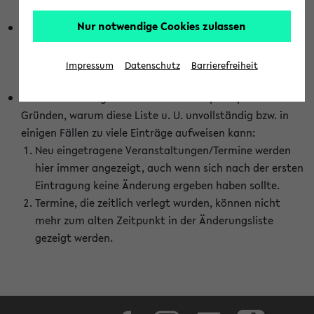
abhängig vom im eKVV gewählten Semester.
Nur notwendige Cookies zulassen
Die hier gezeigte Liste von Raumänderungen kann nur
vollständig sein, wenn den Fakultäten von den Lehrenden
die Änderungen zeitnah mitgeteilt und diese Änderungen
Impressum
Datenschutz
Barrierefreiheit
auch in das eKVV eingetragen werden.
Darüber hinaus gibt es eine Reihe von prinzipiellen
Gründen, warum diese Liste u. U. unvollständig bzw. in
einigen Fällen zu viele Einträge aufweisen kann:
Neu eingetragene Veranstaltungen/Termine werden
hier immer angezeigt, auch wenn sich nach der ersten
Eintragung keine Änderung ergeben haben sollte.
Termine, die zeitlich verlegt wurden, können nicht
mehr zum alten Zeitpunkt in der Änderungsliste
gezeigt werden.
Facebook
Instagram
LinkedIn
TikTok
Youtube