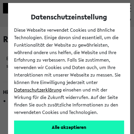
Datenschutzeinstellung
eKVV
Diese Webseite verwendet Cookies und ähnliche
Raumänderungen
Technologien. Einige davon sind essentiell, um die
Funktionalität der Website zu gewährleisten,
während andere uns helfen, die Website und Ihre
Es wurden keine Raumänderungen an jetzt
Erfahrung zu verbessern. Falls Sie zustimmen,
stattfindenden Veranstaltungen gefunden!
verwenden wir Cookies und Daten auch, um Ihre
Interaktionen mit unserer Webseite zu messen. Sie
können Ihre Einwilligung jederzeit unter
Datenschutzerklärung
einsehen und mit der
Hinweise zur Liste der Raumänderungen
Wirkung für die Zukunft widerrufen. Auf der Seite
In dieser Liste werden nur Veranstaltungstermine
finden Sie auch zusätzliche Informationen zu den
berücksichtigt, die gerade oder innerhalb der nächsten 2
verwendeten Cookies und Technologien.
Stunden stattfinden. Berücksichtigt werden nur Termine,
bei denen die Raumangaben im eKVV veröffentlicht
Alle akzeptieren
wurden. Die Anzeige ist semesterübergreifend und nicht