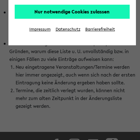
abhängig vom im eKVV gewählten Semester.
Nur notwendige Cookies zulassen
Die hier gezeigte Liste von Raumänderungen kann nur
vollständig sein, wenn den Fakultäten von den Lehrenden
die Änderungen zeitnah mitgeteilt und diese Änderungen
Impressum
Datenschutz
Barrierefreiheit
auch in das eKVV eingetragen werden.
Darüber hinaus gibt es eine Reihe von prinzipiellen
Gründen, warum diese Liste u. U. unvollständig bzw. in
einigen Fällen zu viele Einträge aufweisen kann:
Neu eingetragene Veranstaltungen/Termine werden
hier immer angezeigt, auch wenn sich nach der ersten
Eintragung keine Änderung ergeben haben sollte.
Termine, die zeitlich verlegt wurden, können nicht
mehr zum alten Zeitpunkt in der Änderungsliste
gezeigt werden.
Facebook
Instagram
LinkedIn
TikTok
Youtube