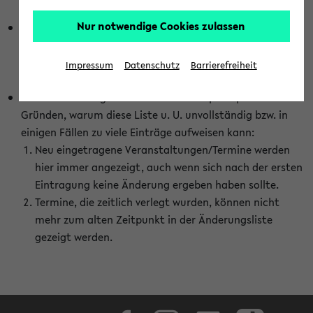
abhängig vom im eKVV gewählten Semester.
Nur notwendige Cookies zulassen
Die hier gezeigte Liste von Raumänderungen kann nur
vollständig sein, wenn den Fakultäten von den Lehrenden
die Änderungen zeitnah mitgeteilt und diese Änderungen
Impressum
Datenschutz
Barrierefreiheit
auch in das eKVV eingetragen werden.
Darüber hinaus gibt es eine Reihe von prinzipiellen
Gründen, warum diese Liste u. U. unvollständig bzw. in
einigen Fällen zu viele Einträge aufweisen kann:
Neu eingetragene Veranstaltungen/Termine werden
hier immer angezeigt, auch wenn sich nach der ersten
Eintragung keine Änderung ergeben haben sollte.
Termine, die zeitlich verlegt wurden, können nicht
mehr zum alten Zeitpunkt in der Änderungsliste
gezeigt werden.
Facebook
Instagram
LinkedIn
TikTok
Youtube