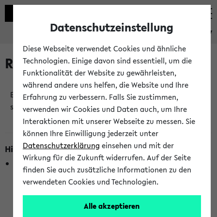
Datenschutzeinstellung
eKVV
Diese Webseite verwendet Cookies und ähnliche
Raumänderungen
Technologien. Einige davon sind essentiell, um die
Funktionalität der Website zu gewährleisten,
während andere uns helfen, die Website und Ihre
Es wurden keine Raumänderungen an jetzt
Erfahrung zu verbessern. Falls Sie zustimmen,
stattfindenden Veranstaltungen gefunden!
verwenden wir Cookies und Daten auch, um Ihre
Interaktionen mit unserer Webseite zu messen. Sie
können Ihre Einwilligung jederzeit unter
Datenschutzerklärung
einsehen und mit der
Hinweise zur Liste der Raumänderungen
Wirkung für die Zukunft widerrufen. Auf der Seite
In dieser Liste werden nur Veranstaltungstermine
finden Sie auch zusätzliche Informationen zu den
berücksichtigt, die gerade oder innerhalb der nächsten 2
verwendeten Cookies und Technologien.
Stunden stattfinden. Berücksichtigt werden nur Termine,
bei denen die Raumangaben im eKVV veröffentlicht
Alle akzeptieren
wurden. Die Anzeige ist semesterübergreifend und nicht