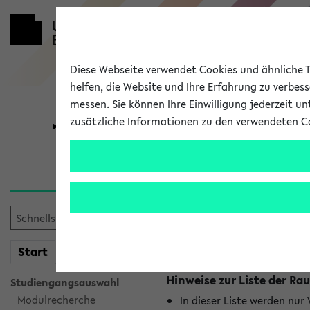
Diese Webseite verwendet Cookies und ähnliche Te
helfen, die Website und Ihre Erfahrung zu verbes
messen. Sie können Ihre Einwilligung jederzeit u
zusätzliche Informationen zu den verwendeten C
Universität
Forschung
Raumänderu
Es wurden keine Raumänder
mein
Start
eKVV
Hinweise zur Liste der 
Studiengangsauswahl
Modulrecherche
In dieser Liste werden nur