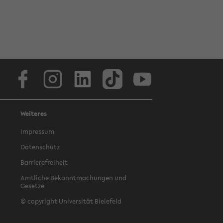
Facebook
Instagram
LinkedIn
TikTok
Youtube
Weiteres
Impressum
Datenschutz
Barrierefreiheit
Amtliche Bekanntmachungen und
Gesetze
© copyright Universität Bielefeld