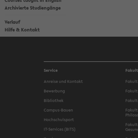
Courses taught in English
Archivierte Studiengänge
Verlauf
Hilfe & Kontakt
Service
Fakul
Anreise und Kontakt
Fakult
Bewerbung
Fakult
Bibliothek
Fakult
Campus-Bauen
Fakult
Philos
Hochschulsport
Fakult
IT-Services (BITS)
Gesun