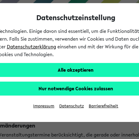
Datenschutzeinstellung
chnologien. Einige davon sind essentiell, um die Funktionalit
sern. Falls Sie zustimmen, verwenden wir Cookies und Daten auc
nter
Datenschutzerklärung
einsehen und mit der Wirkung für die 
ookies und Technologien.
Studium
Lehre
International
Alle akzeptieren
ngen
Nur notwendige Cookies zulassen
ungen an jetzt stattfindenden Veranstaltungen gefunden!
Impressum
Datenschutz
Barrierefreiheit
Raumänderungen
 Veranstaltungstermine berücksichtigt, die gerade oder innerha