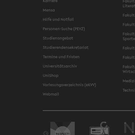
Karriere
Fakult
Litera
Mensa
Fakult
Hilfe und Notfall
Fakult
Personen-Suche (PEVZ)
Fakult
Studienangebot
Sportw
Studierendensekretariat
Fakult
Termine und Fristen
Fakult
Universitätsarchiv
Fakult
Wirtsc
UniShop
Medizi
Vorlesungsverzeichnis (eKVV)
Techni
Webmail