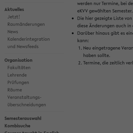
werden nur Termine, bei d
Aktuelles
eKVV gewählten Semester.
Jetzt!
Die hier gezeigte Liste v
Raumänderungen
diese Änderungen auch in
News
Darüber hinaus gibt es eine
Kalenderintegration
kann:
und Newsfeeds
Neu eingetragene Veran
haben sollte.
Organisation
Termine, die zeitlich v
Fakultäten
Lehrende
Prüfungen
Räume
Veranstaltungs-
überschneidungen
Semesterauswahl
Kombisuche