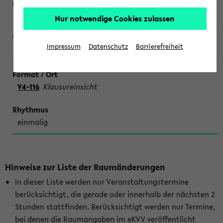
Botero
Nur notwendige Cookies zulassen
Impressum
Datenschutz
Barrierefreiheit
Lineare Algebra für Physik
V4-116
Klausureinsicht
einmalig
Hinweise zur Liste der Raumänderungen
In dieser Liste werden nur Veranstaltungstermine
berücksichtigt, die gerade oder innerhalb der nächsten 2
Stunden stattfinden. Berücksichtigt werden nur Termine,
bei denen die Raumangaben im eKVV veröffentlicht