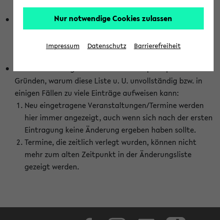
abhängig vom im eKVV gewählten Semester.
Nur notwendige Cookies zulassen
Die hier gezeigte Liste von Raumänderungen kann nur
vollständig sein, wenn den Fakultäten von den Lehrenden
die Änderungen zeitnah mitgeteilt und diese Änderungen
Impressum
Datenschutz
Barrierefreiheit
auch in das eKVV eingetragen werden.
Darüber hinaus gibt es eine Reihe von prinzipiellen
Gründen, warum diese Liste u. U. unvollständig bzw. in
einigen Fällen zu viele Einträge aufweisen kann:
Neu eingetragene Veranstaltungen/Termine werden
hier immer angezeigt, auch wenn sich nach der ersten
Eintragung keine Änderung ergeben haben sollte.
Termine, die zeitlich verlegt wurden, können nicht
mehr zum alten Zeitpunkt in der Änderungsliste
gezeigt werden.
Facebook
Instagram
LinkedIn
TikTok
Youtube