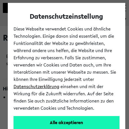
Datenschutzeinstellung
eKVV
Diese Webseite verwendet Cookies und ähnliche
Raumänderungen
Technologien. Einige davon sind essentiell, um die
Funktionalität der Website zu gewährleisten,
während andere uns helfen, die Website und Ihre
Es wurden keine Raumänderungen an jetzt
Erfahrung zu verbessern. Falls Sie zustimmen,
stattfindenden Veranstaltungen gefunden!
verwenden wir Cookies und Daten auch, um Ihre
Interaktionen mit unserer Webseite zu messen. Sie
können Ihre Einwilligung jederzeit unter
Datenschutzerklärung
einsehen und mit der
Hinweise zur Liste der Raumänderungen
Wirkung für die Zukunft widerrufen. Auf der Seite
In dieser Liste werden nur Veranstaltungstermine
finden Sie auch zusätzliche Informationen zu den
berücksichtigt, die gerade oder innerhalb der nächsten 2
verwendeten Cookies und Technologien.
Stunden stattfinden. Berücksichtigt werden nur Termine,
bei denen die Raumangaben im eKVV veröffentlicht
Alle akzeptieren
wurden. Die Anzeige ist semesterübergreifend und nicht